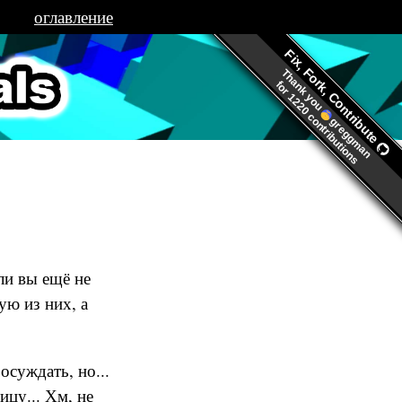
оглавление
Fix, Fork, Contribute
s.org
Thank you
for
1220 contributions
greggman
ли вы ещё не
ую из них, а
осуждать, но...
ицу... Хм, не