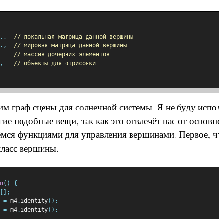
.,
// локальная матрица данной вершины
.,
// мировая матрица данной вершины
// массив дочерних элементов
,
// объекты для отрисовки
им граф сцены для солнечной системы. Я не буду испо
гие подобные вещи, так как это отвлечёт нас от основ
ёмся функциями для управления вершинами. Первое, ч
класс вершины.
n
()
{
[];
 
=
 m4
.
identity
();
 
=
 m4
.
identity
();