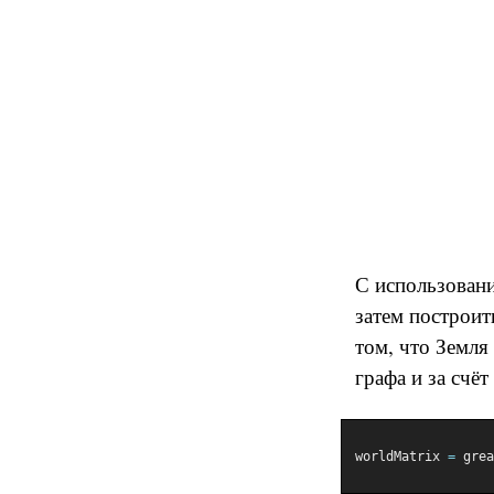
С использовани
затем построит
том, что Земля
графа и за счё
worldMatrix 
=
 grea