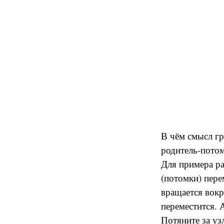
В чём смысл гр
родитель-пото
Для примера ра
(потомки) пере
вращается вокр
переместится. А
Потяните за у