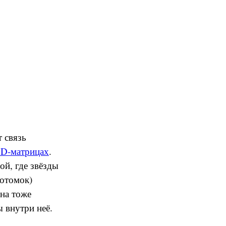
 связь
2D-матрицах
.
ой, где звёзды
потомок)
уна тоже
ы внутри неё.