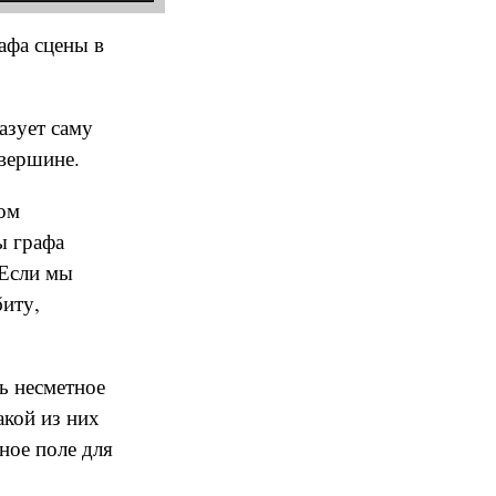
афа сцены в
азует саму
 вершине.
ном
ы графа
 Если мы
иту,
ть несметное
акой из них
ное поле для