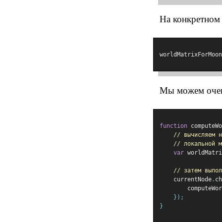
На конкретном
worldMatrixForMoon
Мы можем очен
function
 computeWo
// вычисляем н
// локальной м
var
 worldMatri
// затем выпол
    currentNode
.
ch
        computeWor
});
}