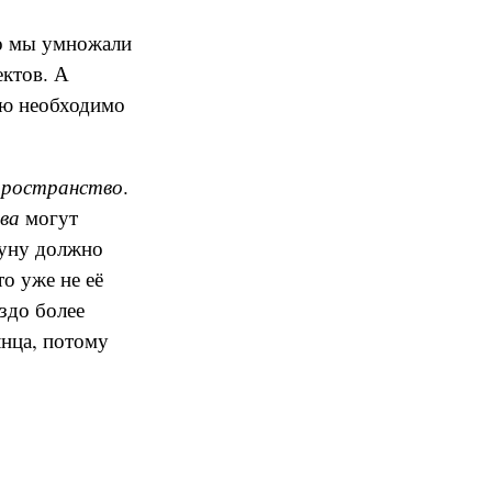
то мы умножали
ектов. А
ую необходимо
пространство
.
ва
могут
Луну должно
о уже не её
здо более
нца, потому