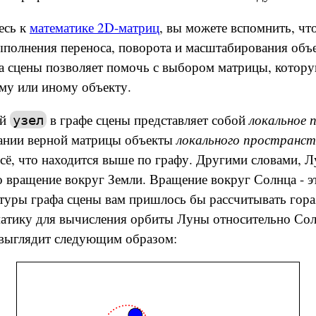
есь к
математике 2D-матриц
, вы можете вспомнить, ч
полнения переноса, поворота и масштабирования объ
фа сцены позволяет помочь с выбором матрицы, котор
му или иному объекту.
ый
в графе сцены представляет собой
локальное 
узел
ании верной матрицы объекты
локального пространст
сё, что находится выше по графу. Другими словами, 
о вращение вокруг Земли. Вращение вокруг Солнца - эт
ктуры графа сцены вам пришлось бы рассчитывать гора
атику для вычисления орбиты Луны относительно Сол
 выглядит следующим образом: