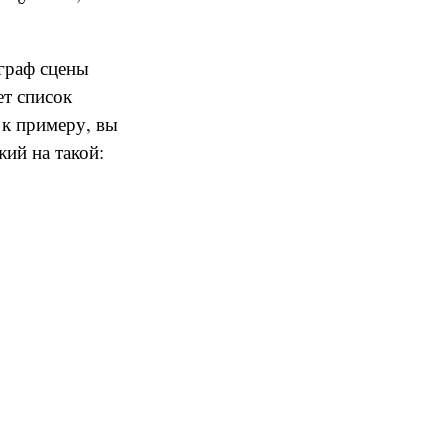
граф сцены
ет список
 к примеру, вы
жий на такой: