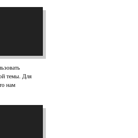
льзовать
ной темы. Для
то нам