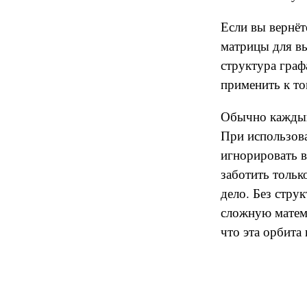
Если вы вернёт
матрицы для вы
структура гра
применить к то
Обычно кажд
При использов
игнорировать в
заботить тольк
дело. Без стру
сложную матем
что эта орбита