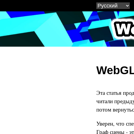
WebG
WebGL
Эта статья про
читали предыду
потом вернутьс
Уверен, что сп
Граф сцены - э