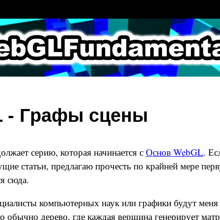
LFundamental
 - Графы сцены
должает серию, которая начинается с
Основ WebGL
. Ес
щие статьи, предлагаю прочесть по крайней мере перв
я сюда.
ециалисты компьютерных наук или графики будут меня 
то обычно дерево, где каждая вершина генерирует матр