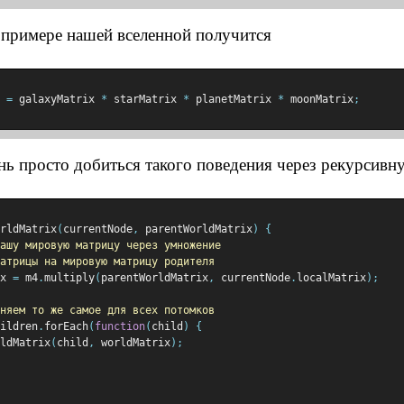
 примере нашей вселенной получится
 
=
 galaxyMatrix 
*
 starMatrix 
*
 planetMatrix 
*
 moonMatrix
;
ь просто добиться такого поведения через рекурсив
rldMatrix
(
currentNode
,
 parentWorldMatrix
)
{
ашу мировую матрицу через умножение
атрицы на мировую матрицу родителя
x 
=
 m4
.
multiply
(
parentWorldMatrix
,
 currentNode
.
localMatrix
);
няем то же самое для всех потомков
ildren
.
forEach
(
function
(
child
)
{
ldMatrix
(
child
,
 worldMatrix
);