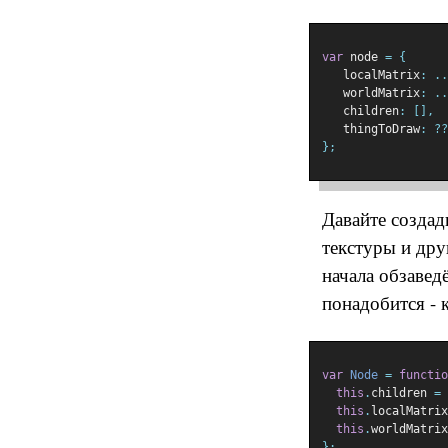
var
 node 
=
{
   localMatrix
:
..
   worldMatrix
:
..
   children
:
[],
   thingToDraw
:
??
};
Давайте создад
текстуры и дру
начала обзавед
понадобится - 
var
Node
=
functio
this
.
children 
=
this
.
localMatrix
this
.
worldMatrix
};