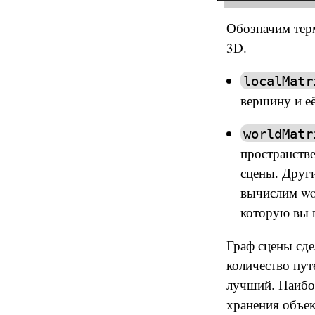
Обозначим терм
3D.
localMatr
вершину и её
worldMatr
пространств
сцены. Друг
вычислим wo
которую вы 
Граф сцены сде
количество пут
лучший. Наибол
хранения объек