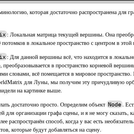
инологию, которая достаточно распространена для гр
: Локальная матрица текущей вершины. Она преобр
ix
 потомков в локальное пространство с центром в этой
: Для данной вершины всё, что находится в локаль
ix
е, преобразовывается в пространство корневой вершин
ими словами, всё помещается в мировое пространство.
rldMatrix для Луны, мы получим эту причудливую орб
видели на картинке выше.
лать достаточно просто. Определим объект
. Ес
Node
ей для организации графа сцены, и я не могу сказать, к
ее распространён способ, когда у вас есть необязатель
тов, которые будут добавляться на сцену.