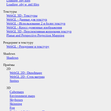
Loading .obj files
Loading .obj w .mtl files
Текстуры
WebGL 3D - Текстуры
WebGL - Данные для текстур
WebGL - Использование 2 и более текстур
WebGL - Кросс-доменные изображения
WebGL 3D - Перспективная коррекция текстур
Planar and Perspective Projection Mapping
Рендеринг в текстуру
WebGL - Рендеринг в текстуру
Shadows
Shadows
Приёмы
2D
WebGL 2D - DrawImage
WebGL 2D - Стек матриц
Sprites
3D
Cubemaps
Environment maps
Skyboxes
Skinning
Fog