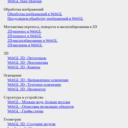
WebGL State Diagram
Обработка изображений
Обработка изображений в WebGL
Продолжаем обработку изображений в WebGL
Математика переноса, поворота и масштабирования в 2D
2D-перенос в WebGL
2D-поворот в WebGL
2D-масштабирование в WebGL
2D-матрицы в WebGL
3D
WebGL 3D - Ортогональ
WebGL 3D - Перспектива
WebGL 3D - Камеры
Освещение
WebGL 3D - Направленное освещение
WebGL 3D - Точечное освещение
WebGL 3D - Прожектор
Структура и устройство
WebGL - Меньше кода, больше веселья
WebGL - Отрисовка нескольких объектов
WebGL - Графы сцены
Геометрия
WebGL 3D - Создание модели