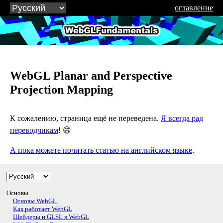
оглавление
WebGLFundamentals.org
WebGL Planar and Perspective
Projection Mapping
К сожалению, страница ещё не переведена.
Я всегда рад
переводчикам
! 😄
А пока можете почитать статью на английском языке
.
Основы
Основы WebGL
Как работает WebGL
Шейдеры и GLSL в WebGL