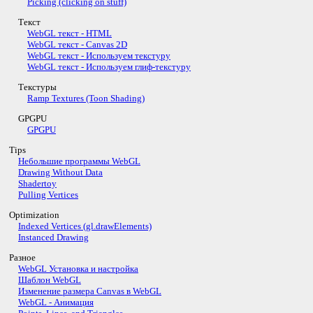
Picking (clicking on stuff)
Текст
WebGL текст - HTML
WebGL текст - Canvas 2D
WebGL текст - Используем текстуру
WebGL текст - Используем глиф-текстуру
Текстуры
Ramp Textures (Toon Shading)
GPGPU
GPGPU
Tips
Небольшие программы WebGL
Drawing Without Data
Shadertoy
Pulling Vertices
Optimization
Indexed Vertices (gl.drawElements)
Instanced Drawing
Разное
WebGL Установка и настройка
Шаблон WebGL
Изменение размера Canvas в WebGL
WebGL - Анимация