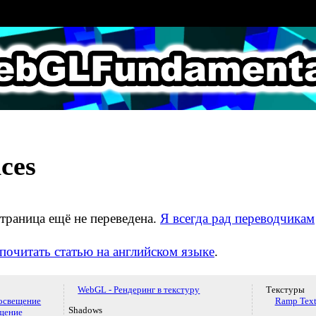
LFundamental
ces
траница ещё не переведена.
Я всегда рад переводчикам
почитать статью на английском языке
.
WebGL - Рендеринг в текстуру
Текстуры
освещение
Ramp Text
Shadows
щение