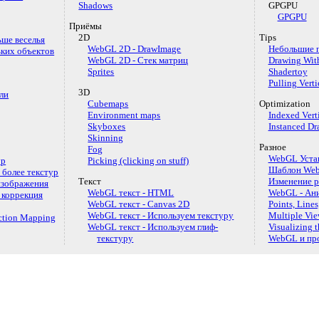
Shadows
GPGPU
GPGPU
Приёмы
2D
Tips
ьше веселья
WebGL 2D - DrawImage
Небольшие 
ьких объектов
WebGL 2D - Стек матриц
Drawing Wit
Sprites
Shadertoy
Pulling Verti
3D
ли
Cubemaps
Optimization
Environment maps
Indexed Vert
Skyboxes
Instanced Dr
Skinning
Разное
Fog
WebGL Устан
ур
Picking (clicking on stuff)
Шаблон We
 более текстур
Текст
Изменение р
изображения
WebGL текст - HTML
WebGL - Ан
 коррекция
WebGL текст - Canvas 2D
Points, Lines
WebGL текст - Используем текстуру
Multiple Vie
ection Mapping
WebGL текст - Используем глиф-
Visualizing 
текстуру
WebGL и пр