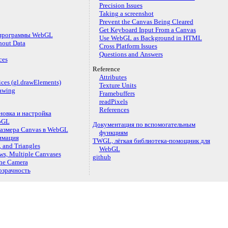
Precision Issues
Taking a screenshot
Prevent the Canvas Being Cleared
Get Keyboard Input From a Canvas
программы WebGL
Use WebGL as Background in HTML
hout Data
Cross Platform Issues
Questions and Answers
ces
Reference
Attributes
ices (gl.drawElements)
Texture Units
awing
Framebuffers
readPixels
References
овка и настройка
bGL
Документация по вспомогательным
азмера Canvas в WebGL
функциям
имация
TWGL, лёгкая библиотека-помощник для
, and Triangles
WebGL
ws, Multiple Canvases
github
the Camera
озрачность