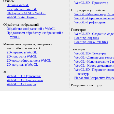
Основы
WebGL 3D - Прожектор
Основы WebGL
Как работает WebGL
Структура и устройство
Шейдеры и GLSL в WebGL
WebGL - Меньше кода, бол
WebGL State Diagram
WebGL - Отрисовка нескол
WebGL - Графы сцены
Обработка изображений
Обработка изображений в WebGL
Геометрия
Продолжаем обработку изображений в
WebGL 3D - Создание моде
WebGL
Loading .obj files
Loading .obj w .mtl files
Математика переноса, поворота и
масштабирования в 2D
Текстуры
2D-перенос в WebGL
WebGL 3D - Текстуры
2D-поворот в WebGL
WebGL - Данные для текст
2D-масштабирование в WebGL
WebGL - Использование 2 и
2D-матрицы в WebGL
WebGL - Кросс-доменные 
WebGL 3D - Перспективная
3D
текстур
WebGL 3D - Ортогональ
Planar and Perspective Proj
WebGL 3D - Перспектива
WebGL 3D - Камеры
Рендеринг в текстуру