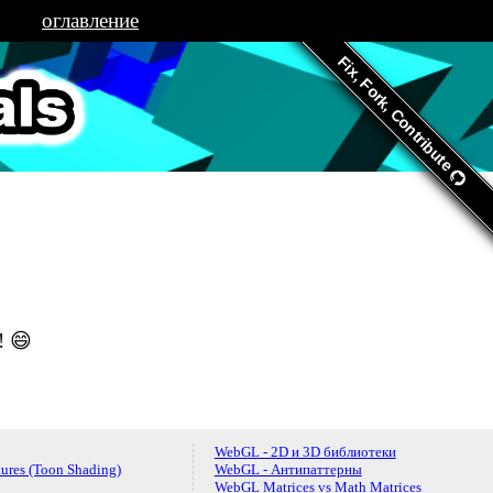
оглавление
Fix, Fork, Contribute
s.org
! 😄
WebGL - 2D и 3D библиотеки
ures (Toon Shading)
WebGL - Антипаттерны
WebGL Matrices vs Math Matrices