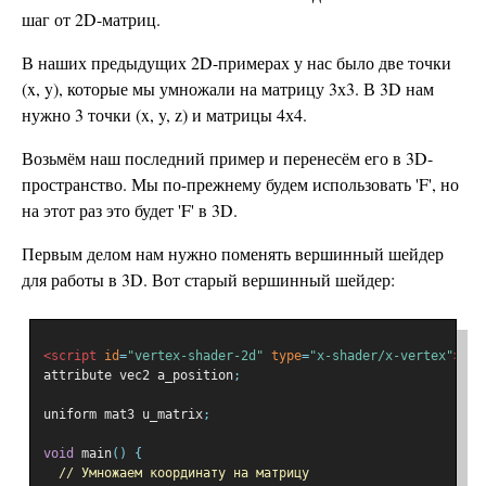
шаг от 2D-матриц.
В наших предыдущих 2D-примерах у нас было две точки
(x, y), которые мы умножали на матрицу 3х3. В 3D нам
нужно 3 точки (x, y, z) и матрицы 4х4.
Возьмём наш последний пример и перенесём его в 3D-
пространство. Мы по-прежнему будем использовать 'F', но
на этот раз это будет 'F' в 3D.
Первым делом нам нужно поменять вершинный шейдер
для работы в 3D. Вот старый вершинный шейдер:
<script
id
=
"vertex-shader-2d"
type
=
"x-shader/x-vertex"
>
attribute vec2 a_position
;
uniform mat3 u_matrix
;
void
 main
()
{
// Умножаем координату на матрицу