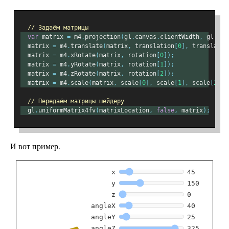
// Задаём матрицы
var
 matrix 
=
 m4
.
projection
(
gl
.
canvas
.
clientWidth
,
 gl
.
can
  matrix 
=
 m4
.
translate
(
matrix
,
 translation
[
0
],
 translatio
  matrix 
=
 m4
.
xRotate
(
matrix
,
 rotation
[
0
]);
  matrix 
=
 m4
.
yRotate
(
matrix
,
 rotation
[
1
]);
  matrix 
=
 m4
.
zRotate
(
matrix
,
 rotation
[
2
]);
  matrix 
=
 m4
.
scale
(
matrix
,
 scale
[
0
],
 scale
[
1
],
 scale
[
2
]);
// Передаём матрицы шейдеру
  gl
.
uniformMatrix4fv
(
matrixLocation
,
false
,
 matrix
);
И вот пример.