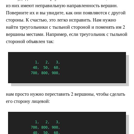
из них имеют неправильную направленность вершин.
Поверните их и вы увидите, как они появляются с другой
стороны. К счастью, это легко исправить. Нам нужно
найти треугольники с тыльной стороной и поменять им 2
вершины местами. Например, если треугольник с тыльной
стороной объявлен так:
1
,
2
,
3
,
40
,
50
,
60
,
700
,
800
,
900
,
нам просто нужно переставить 2 вершины, чтобы сделать
его сторону лицевой:
1
,
2
,
3
,
700
,
800
,
900
,
40
,
50
,
60
,