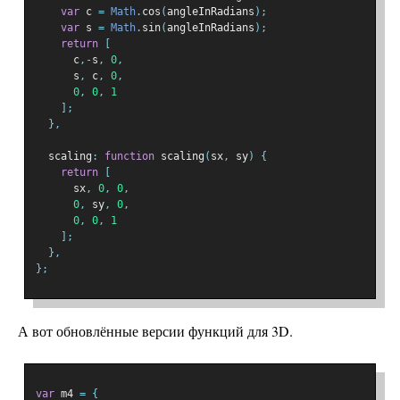
var
 c 
=
Math
.
cos
(
angleInRadians
);
var
 s 
=
Math
.
sin
(
angleInRadians
);
return
[
      c
,-
s
,
0
,
      s
,
 c
,
0
,
0
,
0
,
1
];
},
  scaling
:
function
 scaling
(
sx
,
 sy
)
{
return
[
      sx
,
0
,
0
,
0
,
 sy
,
0
,
0
,
0
,
1
];
},
};
А вот обновлённые версии функций для 3D.
var
 m4 
=
{