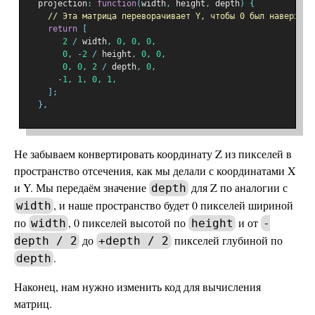
  projection
:
function
(
width
,
 height
,
 depth
)
{
// Эта матрица переворачивает Y, чтобы 0 был наверху
return
[
2
/
 width
,
0
,
0
,
0
,
0
,
-
2
/
 height
,
0
,
0
,
0
,
0
,
2
/
 depth
,
0
,
-
1
,
1
,
0
,
1
,
];
},
Не забываем конвертировать координату Z из пикселей в
пространство отсечения, как мы делали с координатами X
и Y. Мы передаём значение
для Z по аналогии с
depth
, и наше пространство будет 0 пикселей шириной
width
по
, 0 пикселей высотой по
и от
width
height
-
до
пикселей глубиной по
depth / 2
+depth / 2
.
depth
Наконец, нам нужно изменить код для вычисления
матриц.