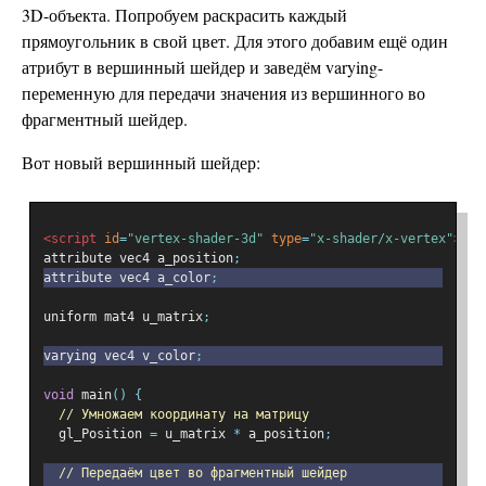
3D-объекта. Попробуем раскрасить каждый
прямоугольник в свой цвет. Для этого добавим ещё один
атрибут в вершинный шейдер и заведём varying-
переменную для передачи значения из вершинного во
фрагментный шейдер.
Вот новый вершинный шейдер:
<script
id
=
"vertex-shader-3d"
type
=
"x-shader/x-vertex"
>
attribute vec4 a_position
;
attribute vec4 a_color
;
uniform mat4 u_matrix
;
varying vec4 v_color
;
void
 main
()
{
// Умножаем координату на матрицу
  gl_Position 
=
 u_matrix 
*
 a_position
;
// Передаём цвет во фрагментный шейдер