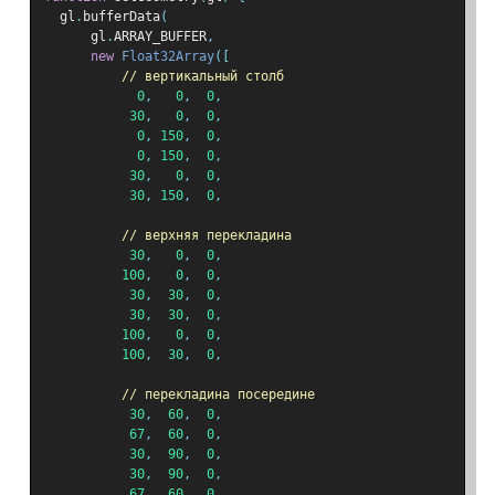
  gl
.
bufferData
(
      gl
.
ARRAY_BUFFER
,
new
Float32Array
([
// вертикальный столб
0
,
0
,
0
,
30
,
0
,
0
,
0
,
150
,
0
,
0
,
150
,
0
,
30
,
0
,
0
,
30
,
150
,
0
,
// верхняя перекладина
30
,
0
,
0
,
100
,
0
,
0
,
30
,
30
,
0
,
30
,
30
,
0
,
100
,
0
,
0
,
100
,
30
,
0
,
// перекладина посередине
30
,
60
,
0
,
67
,
60
,
0
,
30
,
90
,
0
,
30
,
90
,
0
,
67
,
60
,
0
,