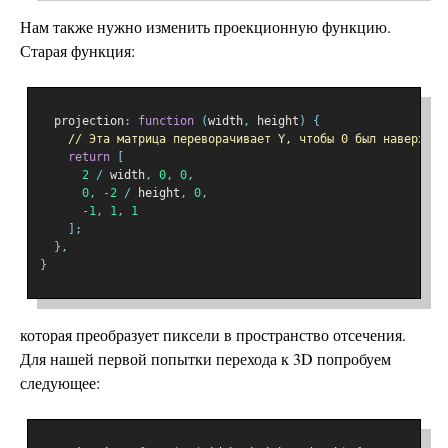
Нам также нужно изменить проекционную функцию.
Старая функция:
  projection
:
function
(
width
,
 height
)
{
// Эта матрица переворачивает Y, чтобы 0 был наверху
return
[
2
/
 width
,
0
,
0
,
0
,
-
2
/
 height
,
0
,
-
1
,
1
,
1
];
},
}
которая преобразует пиксели в пространство отсечения.
Для нашей первой попытки перехода к 3D попробуем
следующее: