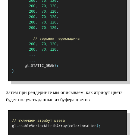
200
,
70
,
120
,
200
,
70
,
120
,
200
,
70
,
120
,
200
,
70
,
120
,
200
,
70
,
120
,
200
,
70
,
120
,
// верхняя перекладина
200
,
70
,
120
,
200
,
70
,
120
,
...
...
      gl
.
STATIC_DRAW
);
}
Затем при рендеринге мы описываем, как атрибут цвета
будет получать данные из буфера цветов.
// Включаем атрибут цвета
gl
.
enableVertexAttribArray
(
colorLocation
);