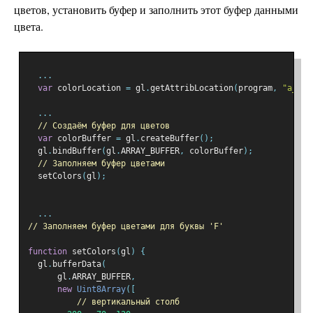
цветов, установить буфер и заполнить этот буфер данными
цвета.
...
var
 colorLocation 
=
 gl
.
getAttribLocation
(
program
,
"a_col
...
// Создаём буфер для цветов
var
 colorBuffer 
=
 gl
.
createBuffer
();
  gl
.
bindBuffer
(
gl
.
ARRAY_BUFFER
,
 colorBuffer
);
// Заполняем буфер цветами
  setColors
(
gl
);
...
// Заполняем буфер цветами для буквы 'F'
function
 setColors
(
gl
)
{
  gl
.
bufferData
(
      gl
.
ARRAY_BUFFER
,
new
Uint8Array
([
// вертикальный столб