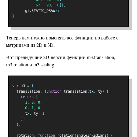
67
,
90
,
0
]),
      gl
.
STATIC_DRAW
);
}
Теперь нам нужно поменять все функции по работе с
матрицами из 2D в 3D.
Вот предыдущие 2D-версии функций m3.translation,
m3.rotation и m3.scaling.
var
 m3 
=
{
  translation
:
function
 translation
(
tx
,
 ty
)
{
return
[
1
,
0
,
0
,
0
,
1
,
0
,
      tx
,
 ty
,
1
];
},
  rotation
:
function
 rotation
(
angleInRadians
)
{