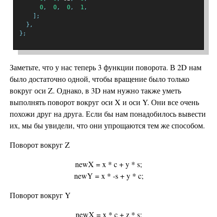
0
,
0
,
0
,
1
,
];
},
};
Заметьте, что у нас теперь 3 функции поворота. В 2D нам
было достаточно одной, чтобы вращение было только
вокруг оси Z. Однако, в 3D нам нужно также уметь
выполнять поворот вокруг оси X и оси Y. Они все очень
похожи друг на друга. Если бы нам понадобилось вывести
их, мы бы увидели, что они упрощаются тем же способом.
Поворот вокруг Z
newX = x * c + y * s;
newY = x * -s + y * c;
Поворот вокруг Y
newX = x * c + z * s;