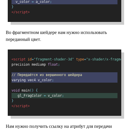
  v_color 
=
 a_color
;
}
</script>
Во фрагментном шейдере нам нужно использовать
переданный цвет.
<script
id
=
"fragment-shader-3d"
type
=
"x-shader/x-fragment"
precision mediump 
float
;
// Передаётся из вершинного шейдера
varying vec4 v_color
;
void
 main
()
{
   gl_FragColor 
=
 v_color
;
}
</script>
Нам нужно получить ссылку на атрибут для передачи