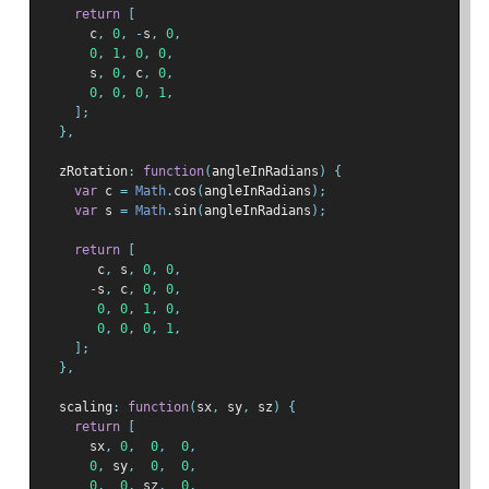
return
[
      c
,
0
,
-
s
,
0
,
0
,
1
,
0
,
0
,
      s
,
0
,
 c
,
0
,
0
,
0
,
0
,
1
,
];
},
  zRotation
:
function
(
angleInRadians
)
{
var
 c 
=
Math
.
cos
(
angleInRadians
);
var
 s 
=
Math
.
sin
(
angleInRadians
);
return
[
       c
,
 s
,
0
,
0
,
-
s
,
 c
,
0
,
0
,
0
,
0
,
1
,
0
,
0
,
0
,
0
,
1
,
];
},
  scaling
:
function
(
sx
,
 sy
,
 sz
)
{
return
[
      sx
,
0
,
0
,
0
,
0
,
 sy
,
0
,
0
,
0
,
0
,
 sz
,
0
,