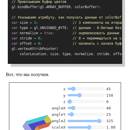
// Привязываем буфер цветов
gl
.
bindBuffer
(
gl
.
ARRAY_BUFFER
,
 colorBuffer
);
// Указываем атрибуту, как получать данные от colorBuffer 
var
 size 
=
3
;
// 3 компоненты на итерацию
var
 type 
=
 gl
.
UNSIGNED_BYTE
;
// данные - 8-битные беззнак
var
 normalize 
=
true
;
// нормализовать данные (кон
var
 stride 
=
0
;
// 0 = перемещаться на size 
var
 offset 
=
0
;
// начинать с начала буфера
gl
.
vertexAttribPointer
(
    colorLocation
,
 size
,
 type
,
 normalize
,
 stride
,
 offset
)
Вот, что мы получим.