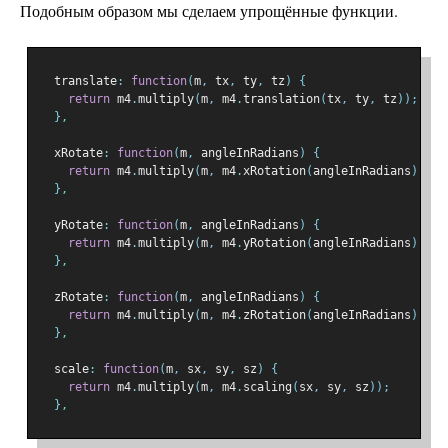
Подобным образом мы сделаем упрощённые функции.
  translate
:
function
(
m
,
 tx
,
 ty
,
 tz
)
{
return
 m4
.
multiply
(
m
,
 m4
.
translation
(
tx
,
 ty
,
 tz
));
},
  xRotate
:
function
(
m
,
 angleInRadians
)
{
return
 m4
.
multiply
(
m
,
 m4
.
xRotation
(
angleInRadians
));
},
  yRotate
:
function
(
m
,
 angleInRadians
)
{
return
 m4
.
multiply
(
m
,
 m4
.
yRotation
(
angleInRadians
));
},
  zRotate
:
function
(
m
,
 angleInRadians
)
{
return
 m4
.
multiply
(
m
,
 m4
.
zRotation
(
angleInRadians
));
},
  scale
:
function
(
m
,
 sx
,
 sy
,
 sz
)
{
return
 m4
.
multiply
(
m
,
 m4
.
scaling
(
sx
,
 sy
,
 sz
));
},