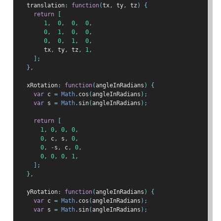
  translation
:
function
(
tx
,
 ty
,
 tz
)
{
return
[
1
,
0
,
0
,
0
,
0
,
1
,
0
,
0
,
0
,
0
,
1
,
0
,
       tx
,
 ty
,
 tz
,
1
,
];
},
  xRotation
:
function
(
angleInRadians
)
{
var
 c 
=
Math
.
cos
(
angleInRadians
);
var
 s 
=
Math
.
sin
(
angleInRadians
);
return
[
1
,
0
,
0
,
0
,
0
,
 c
,
 s
,
0
,
0
,
-
s
,
 c
,
0
,
0
,
0
,
0
,
1
,
];
},
  yRotation
:
function
(
angleInRadians
)
{
var
 c 
=
Math
.
cos
(
angleInRadians
);
var
 s 
=
Math
.
sin
(
angleInRadians
);