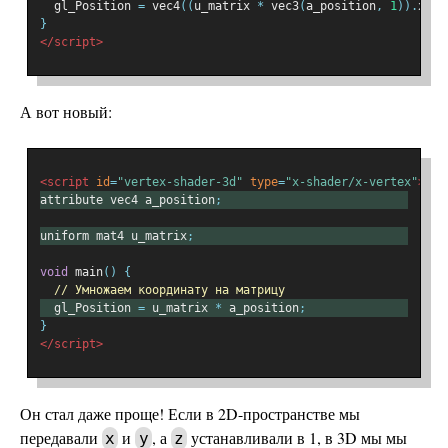
  gl_Position 
=
 vec4
((
u_matrix 
*
 vec3
(
a_position
,
1
)).
xy
,
}
</script>
А вот новый:
<script
id
=
"vertex-shader-3d"
type
=
"x-shader/x-vertex"
>
attribute vec4 a_position
;
uniform mat4 u_matrix
;
void
 main
()
{
// Умножаем координату на матрицу
  gl_Position 
=
 u_matrix 
*
 a_position
;
}
</script>
Он стал даже проще! Если в 2D-пространстве мы
передавали
и
, а
устанавливали в 1, в 3D мы мы
x
y
z