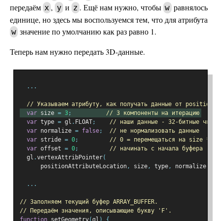
передаём
,
и
. Ещё нам нужно, чтобы
равнялось
x
y
z
w
единице, но здесь мы воспользуемся тем, что для атрибута
значение по умолчанию как раз равно 1.
w
Теперь нам нужно передать 3D-данные.
...
// Указываем атрибуту, как получать данные от positionBu
var
 size 
=
3
;
// 3 компоненты на итерацию
var
 type 
=
 gl
.
FLOAT
;
// наши данные - 32-битные числа
var
 normalize 
=
false
;
// не нормализовать данные
var
 stride 
=
0
;
// 0 = перемещаться на size * si
var
 offset 
=
0
;
// начинать с начала буфера
  gl
.
vertexAttribPointer
(
      positionAttributeLocation
,
 size
,
 type
,
 normalize
,
 st
...
// Заполняем текущий буфер ARRAY_BUFFER.
// Передаём значения, описывающие букву 'F'.
function
 setGeometry
(
gl
)
{