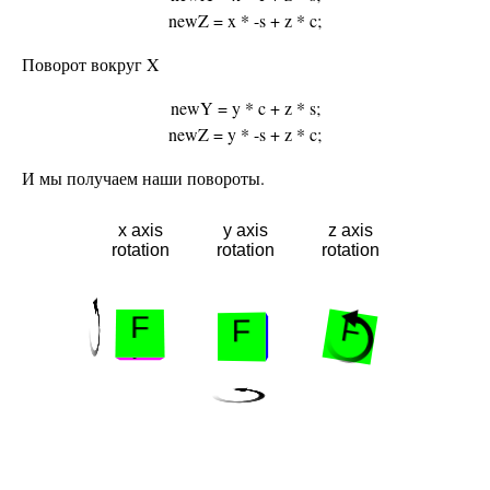
newZ = x * -s + z * c;
Поворот вокруг X
newY = y * c + z * s;
newZ = y * -s + z * c;
И мы получаем наши повороты.