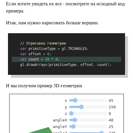
Если хотите увидеть их все - посмотрите на исходный код
примера.
Итак, нам нужно нарисовать больше вершин.
// Отрисовка геометрии
var
 primitiveType 
=
 gl
.
TRIANGLES
;
var
 offset 
=
0
;
var
 count 
=
16
*
6
;
    gl
.
drawArrays
(
primitiveType
,
 offset
,
 count
);
И мы получим пример 3D-геометрии