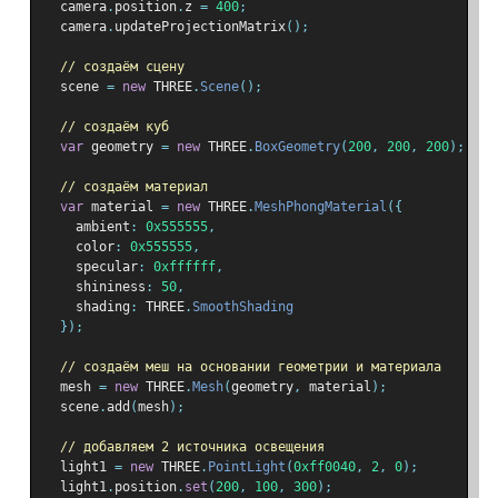
  camera
.
position
.
z 
=
400
;
  camera
.
updateProjectionMatrix
();
// создаём сцену
  scene 
=
new
 THREE
.
Scene
();
// создаём куб
var
 geometry 
=
new
 THREE
.
BoxGeometry
(
200
,
200
,
200
);
// создаём материал
var
 material 
=
new
 THREE
.
MeshPhongMaterial
({
    ambient
:
0x555555
,
    color
:
0x555555
,
    specular
:
0xffffff
,
    shininess
:
50
,
    shading
:
 THREE
.
SmoothShading
});
// создаём меш на основании геометрии и материала
  mesh 
=
new
 THREE
.
Mesh
(
geometry
,
 material
);
  scene
.
add
(
mesh
);
// добавляем 2 источника освещения
  light1 
=
new
 THREE
.
PointLight
(
0xff0040
,
2
,
0
);
  light1
.
position
.
set
(
200
,
100
,
300
);