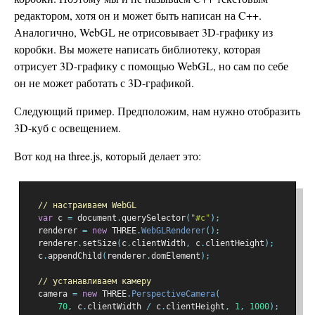
редактором, хотя он и может быть написан на C++.
Аналогично, WebGL не отрисовывает 3D-графику из
коробки. Вы можете написать библиотеку, которая
отрисует 3D-графику с помощью WebGL, но сам по себе
он не может работать с 3D-графикой.
Следующий пример. Предположим, нам нужно отобразить
3D-куб с освещением.
Вот код на three.js, который делает это:
// настраиваем WebGL
var
 c 
=
 document
.
querySelector
(
"#c"
);
  renderer 
=
new
 THREE
.
WebGLRenderer
();
  renderer
.
setSize
(
c
.
clientWidth
,
 c
.
clientHeight
);
  c
.
appendChild
(
renderer
.
domElement
);
// устанавливаем камеру
  camera 
=
new
 THREE
.
PerspectiveCamera
(
70
,
 c
.
clientWidth 
/
 c
.
clientHeight
,
1
,
1000
);