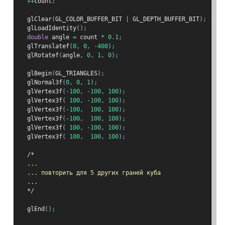
++
count
;
  glClear
(
GL_COLOR_BUFFER_BIT 
|
 GL_DEPTH_BUFFER_BIT
);
  glLoadIdentity
();
double
 angle 
=
 count 
*
0.1
;
  glTranslatef
(
0
,
0
,
-
400
);
  glRotatef
(
angle
,
0
,
1
,
0
);
  glBegin
(
GL_TRIANGLES
);
  glNormal3f
(
0
,
0
,
1
);
  glVertex3f
(-
100
,
-
100
,
100
);
  glVertex3f
(
100
,
-
100
,
100
);
  glVertex3f
(-
100
,
100
,
100
);
  glVertex3f
(-
100
,
100
,
100
);
  glVertex3f
(
100
,
-
100
,
100
);
  glVertex3f
(
100
,
100
,
100
);
/*
  ...
  ... повторить для 5 других граней куба
  ...
  */
  glEnd
();