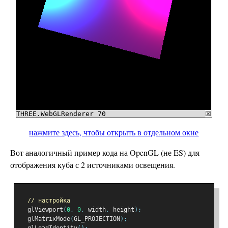
нажмите здесь, чтобы открыть в отдельном окне
Вот аналогичный пример кода на OpenGL (не ES) для
отображения куба с 2 источниками освещения.
// настройка
  glViewport
(
0
,
0
,
 width
,
 height
);
  glMatrixMode
(
GL_PROJECTION
);