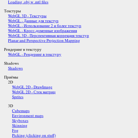
Loading .obj w .mtl files
Текстуры
WebGL 3D - Текстуры
WebGL - Данные для текстур
WebGL - Использование 2 и более текстур
WebGL - Кросс-доменные изображения
WebGL 3D - Перспективная коррекция текстур
Planar and Perspective Projection Mapping
Рендеринг в текстуру
WebGL - Рендеринг в текстуру
Shadows
Shadows
Приёмы
2D
WebGL 2D - DrawImage
WebGL 2D - Стек матриц
Sprites
3D
Cubemaps
Environment maps
Skyboxes
Skinning
Fog
Picking (clicking on stuff)