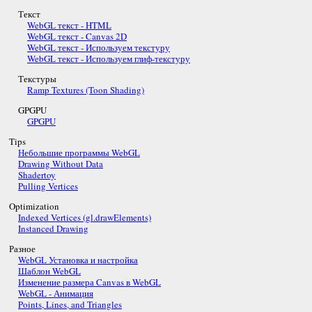
Текст
WebGL текст - HTML
WebGL текст - Canvas 2D
WebGL текст - Используем текстуру
WebGL текст - Используем глиф-текстуру
Текстуры
Ramp Textures (Toon Shading)
GPGPU
GPGPU
Tips
Небольшие программы WebGL
Drawing Without Data
Shadertoy
Pulling Vertices
Optimization
Indexed Vertices (gl.drawElements)
Instanced Drawing
Разное
WebGL Установка и настройка
Шаблон WebGL
Изменение размера Canvas в WebGL
WebGL - Анимация
Points, Lines, and Triangles