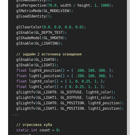
  glLoadIdentity
();
  gluPerspective
(
70.0
,
 width 
/
 height
,
1
,
1000
);
  glMatrixMode
(
GL_MODELVIEW
);
  glLoadIdentity
();
  glClearColor
(
0.0
,
0.0
,
0.0
,
0.0
);
  glEnable
(
GL_DEPTH_TEST
);
  glShadeModel
(
GL_SMOOTH
);
  glEnable
(
GL_LIGHTING
);
// задаём 2 источника освещения
  glEnable
(
GL_LIGHT0
);
  glEnable
(
GL_LIGHT1
);
float
 light0_position
[]
=
{
200
,
100
,
300
,
};
float
 light1_position
[]
=
{
-
200
,
100
,
300
,
};
float
 light0_color
[]
=
{
1
,
0
,
0.25
,
1
,
};
float
 light1_color
[]
=
{
0
,
0.25
,
1
,
1
,
};
  glLightfv
(
GL_LIGHT0
,
 GL_DIFFUSE
,
 light0_color
);
  glLightfv
(
GL_LIGHT1
,
 GL_DIFFUSE
,
 light1_color
);
  glLightfv
(
GL_LIGHT0
,
 GL_POSITION
,
 light0_position
);
  glLightfv
(
GL_LIGHT1
,
 GL_POSITION
,
 light1_position
);
...
// отрисовка куба
static
int
 count 
=
0
;