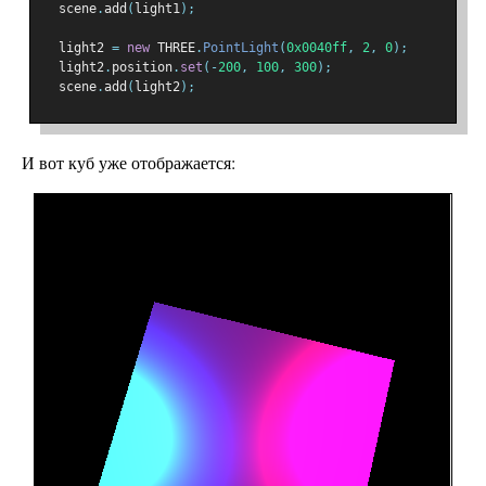
  scene
.
add
(
light1
);
  light2 
=
new
 THREE
.
PointLight
(
0x0040ff
,
2
,
0
);
  light2
.
position
.
set
(-
200
,
100
,
300
);
  scene
.
add
(
light2
);
И вот куб уже отображается: