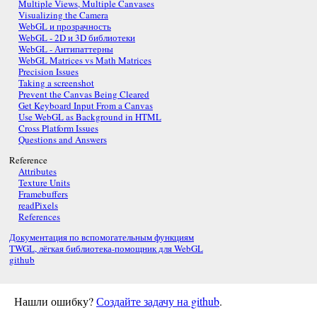
Multiple Views, Multiple Canvases
Visualizing the Camera
WebGL и прозрачность
WebGL - 2D и 3D библиотеки
WebGL - Антипаттерны
WebGL Matrices vs Math Matrices
Precision Issues
Taking a screenshot
Prevent the Canvas Being Cleared
Get Keyboard Input From a Canvas
Use WebGL as Background in HTML
Cross Platform Issues
Questions and Answers
Reference
Attributes
Texture Units
Framebuffers
readPixels
References
Документация по вспомогательным функциям
TWGL, лёгкая библиотека-помощник для WebGL
github
Нашли ошибку?
Создайте задачу на github
.