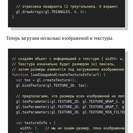
// отрисовка квадранта (2 треугольника, 6 вершин)
  gl
.
drawArrays
(
gl
.
TRIANGLES
,
0
,
6
);
}
Теперь загрузим несколько изображений в текстуры.
// создаём объект с информацией о текстуре { width: w, hei
// Текстура изначально будет размером 1х1 пиксель,
// затем размеры изменятся под загружаемое изображение
function
 loadImageAndCreateTextureInfo
(
url
)
{
var
 tex 
=
 gl
.
createTexture
();
  gl
.
bindTexture
(
gl
.
TEXTURE_2D
,
 tex
);
// предполагаем, что размеры всех изображений не являютс
  gl
.
texParameteri
(
gl
.
TEXTURE_2D
,
 gl
.
TEXTURE_WRAP_S
,
 gl
.
CL
  gl
.
texParameteri
(
gl
.
TEXTURE_2D
,
 gl
.
TEXTURE_WRAP_T
,
 gl
.
CL
  gl
.
texParameteri
(
gl
.
TEXTURE_2D
,
 gl
.
TEXTURE_MIN_FILTER
,
 g
var
 textureInfo 
=
{
    width
:
1
,
// мы не знаем размер, пока изображение не