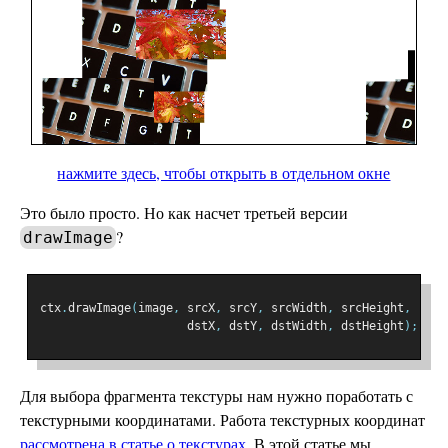
нажмите здесь, чтобы открыть в отдельном окне
Это было просто. Но как насчет третьей версии
?
drawImage
ctx
.
drawImage
(
image
,
 srcX
,
 srcY
,
 srcWidth
,
 srcHeight
,
                     dstX
,
 dstY
,
 dstWidth
,
 dstHeight
);
Для выбора фрагмента текстуры нам нужно поработать с
текстурными координатами. Работа текстурных координат
рассмотрена в статье о текстурах
. В этой статье мы