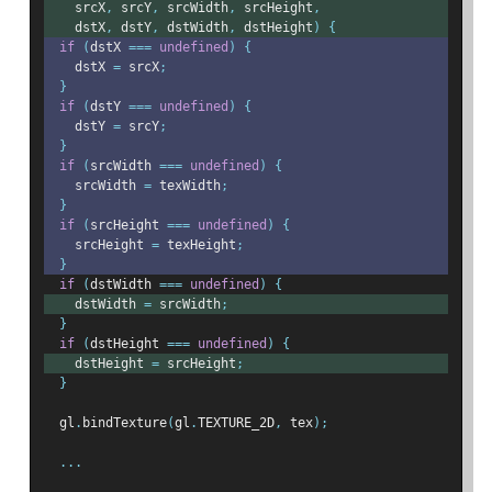
    srcX
,
 srcY
,
 srcWidth
,
 srcHeight
,
    dstX
,
 dstY
,
 dstWidth
,
 dstHeight
)
{
if
(
dstX 
===
undefined
)
{
    dstX 
=
 srcX
;
}
if
(
dstY 
===
undefined
)
{
    dstY 
=
 srcY
;
}
if
(
srcWidth 
===
undefined
)
{
    srcWidth 
=
 texWidth
;
}
if
(
srcHeight 
===
undefined
)
{
    srcHeight 
=
 texHeight
;
}
if
(
dstWidth 
===
undefined
)
{
    dstWidth 
=
 srcWidth
;
}
if
(
dstHeight 
===
undefined
)
{
    dstHeight 
=
 srcHeight
;
}
  gl
.
bindTexture
(
gl
.
TEXTURE_2D
,
 tex
);
...