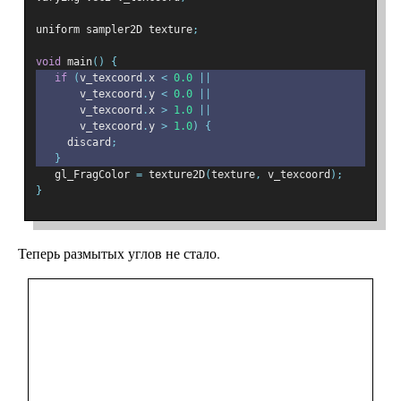
uniform sampler2D texture
;
void
 main
()
{
if
(
v_texcoord
.
x 
<
0.0
||
       v_texcoord
.
y 
<
0.0
||
       v_texcoord
.
x 
>
1.0
||
       v_texcoord
.
y 
>
1.0
)
{
     discard
;
}
   gl_FragColor 
=
 texture2D
(
texture
,
 v_texcoord
);
}
Теперь размытых углов не стало.