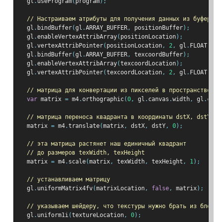
  gl
.
useProgram
(
program
);
// Настраиваем атрибуты для получения данных из буферов
  gl
.
bindBuffer
(
gl
.
ARRAY_BUFFER
,
 positionBuffer
);
  gl
.
enableVertexAttribArray
(
positionLocation
);
  gl
.
vertexAttribPointer
(
positionLocation
,
2
,
 gl
.
FLOAT
,
fa
  gl
.
bindBuffer
(
gl
.
ARRAY_BUFFER
,
 texcoordBuffer
);
  gl
.
enableVertexAttribArray
(
texcoordLocation
);
  gl
.
vertexAttribPointer
(
texcoordLocation
,
2
,
 gl
.
FLOAT
,
fa
// матрица для конвертации из пикселей в пространство от
var
 matrix 
=
 m4
.
orthographic
(
0
,
 gl
.
canvas
.
width
,
 gl
.
canv
// матрица переноса квадранта в координаты dstX, dstY
  matrix 
=
 m4
.
translate
(
matrix
,
 dstX
,
 dstY
,
0
);
// эта матрица растянет наш единичный квадрант
// до размеров texWidth, texHeight
  matrix 
=
 m4
.
scale
(
matrix
,
 texWidth
,
 texHeight
,
1
);
// устанавливаем матрицу
  gl
.
uniformMatrix4fv
(
matrixLocation
,
false
,
 matrix
);
// указываем шейдеру, что текстуры нужно брать из блока 
  gl
.
uniform1i
(
textureLocation
,
0
);