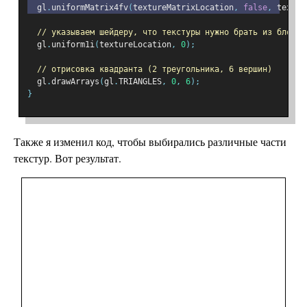
  gl
.
uniformMatrix4fv
(
textureMatrixLocation
,
false
,
 texMat
// указываем шейдеру, что текстуры нужно брать из блока 
  gl
.
uniform1i
(
textureLocation
,
0
);
// отрисовка квадранта (2 треугольника, 6 вершин)
  gl
.
drawArrays
(
gl
.
TRIANGLES
,
0
,
6
);
}
Также я изменил код, чтобы выбирались различные части
текстур. Вот результат.