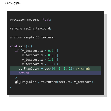
текстуры.
precision mediump 
float
;
varying vec2 v_texcoord
;
uniform sampler2D texture
;
void
 main
()
{
if
(
v_texcoord
.
x 
<
0.0
||
       v_texcoord
.
y 
<
0.0
||
       v_texcoord
.
x 
>
1.0
||
       v_texcoord
.
y 
>
1.0
)
{
     gl_FragColor 
=
 vec4
(
0
,
0
,
1
,
1
);
// синий
return
;
}
   gl_FragColor 
=
 texture2D
(
texture
,
 v_texcoord
);
}