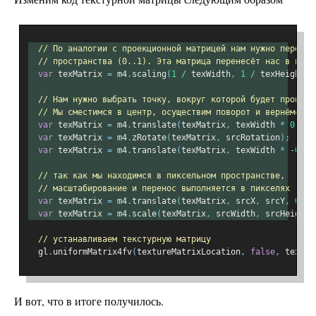
// По аналогии с проекционной матрицей нам нужно перемес
// пространства (0..1). Эта матрица перенесёт нас в пикс
var
 texMatrix 
=
 m4
.
scaling
(
1
/
 texWidth
,
1
/
 texHeight
,
// Нам нужно выбрать точку, вокруг которой будет происхо
// Мы сместимся в центр, осуществим поворот и вернёмся о
var
 texMatrix 
=
 m4
.
translate
(
texMatrix
,
 texWidth 
*
0.5
,
 
var
 texMatrix 
=
 m4
.
zRotate
(
texMatrix
,
 srcRotation
);
var
 texMatrix 
=
 m4
.
translate
(
texMatrix
,
 texWidth 
*
-
0.5
,
// так как мы находимся в пиксельном пространстве,
// масштабирование и перенос выполняется в пикселях
var
 texMatrix 
=
 m4
.
translate
(
texMatrix
,
 srcX
,
 srcY
,
0
);
var
 texMatrix 
=
 m4
.
scale
(
texMatrix
,
 srcWidth
,
 srcHeight
,
// устанавливаем текстурную матрицу
  gl
.
uniformMatrix4fv
(
textureMatrixLocation
,
false
,
 texMat
И вот, что в итоге получилось.