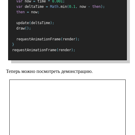
var
 now 
=
 time 
*
0.001
;
var
 deltaTime 
=
Math
.
min
(
0.1
,
 now 
-
then
);
then
=
 now
;
  update
(
deltaTime
);
  draw
();
  requestAnimationFrame
(
render
);
}
requestAnimationFrame
(
render
);
Теперь можно посмотреть демонстрацию.