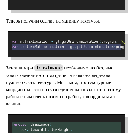
}
Теперь получим ссылку на матрицу текстуры.
var
 matrixLocation 
=
 gl
.
getUniformLocation
(
program
,
"u_mat
var
 textureMatrixLocation 
=
 gl
.
getUniformLocation
(
program
,
Затем внутри
необходимо необходимо
drawImage
задать значение этой матрицы, чтобы она вырезала
нужную часть текстуры. Мы знаем, что текстурные
координаты - это по сути единичный квадрант, поэтому
работа с ним очень похожа на работу с координатами
вершин.
function
 drawImage
(
    tex
,
 texWidth
,
 texHeight
,