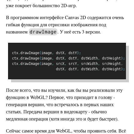
уже покроет большинство 2D-игр.
В программном интерфейсе Canvas 2D содержится очень
гибкая функция для отрисовки изображения под
названием
. У неё есть 3 версии.
drawImage
ctx
.
drawImage
(
image
,
 dstX
,
 dstY
);
ctx
.
drawImage
(
image
,
 dstX
,
 dstY
,
 dstWidth
,
 dstHeight
);
ctx
.
drawImage
(
image
,
 srcX
,
 srcY
,
 srcWidth
,
 srcHeight
,
                     dstX
,
 dstY
,
 dstWidth
,
 dstHeight
);
После всего, что вы изучили, как бы вы реализовали эту
функцию в WebGL? Первое, что приходит в голову -
генерация вершин, что встречалось в первых наших
статьях. Передача вершин в видеокарту - обычно
медленная операция (хотя иногда это и будет быстрее).
Сейчас самое время для WebGL, чтобы проявить себя. Всё