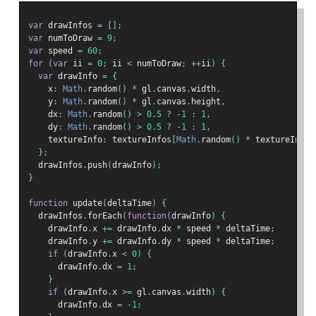
var
 drawInfos 
=
[];
var
 numToDraw 
=
9
;
var
 speed 
=
60
;
for
(
var
 ii 
=
0
;
 ii 
<
 numToDraw
;
++
ii
)
{
var
 drawInfo 
=
{
    x
:
Math
.
random
()
*
 gl
.
canvas
.
width
,
    y
:
Math
.
random
()
*
 gl
.
canvas
.
height
,
    dx
:
Math
.
random
()
>
0.5
?
-
1
:
1
,
    dy
:
Math
.
random
()
>
0.5
?
-
1
:
1
,
    textureInfo
:
 textureInfos
[
Math
.
random
()
*
 textureInfos
};
  drawInfos
.
push
(
drawInfo
);
}
function
 update
(
deltaTime
)
{
  drawInfos
.
forEach
(
function
(
drawInfo
)
{
    drawInfo
.
x 
+=
 drawInfo
.
dx 
*
 speed 
*
 deltaTime
;
    drawInfo
.
y 
+=
 drawInfo
.
dy 
*
 speed 
*
 deltaTime
;
if
(
drawInfo
.
x 
<
0
)
{
      drawInfo
.
dx 
=
1
;
}
if
(
drawInfo
.
x 
>=
 gl
.
canvas
.
width
)
{
      drawInfo
.
dx 
=
-
1
;