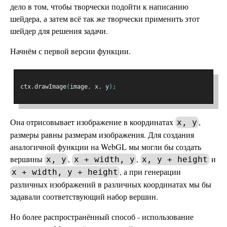
дело в том, чтобы творчески подойти к написанию
шейдера, а затем всё так же творчески применить этот
шейдер для решения задачи.
Начнём с первой версии функции.
ctx
.
drawImage
(
image
,
 x
,
 y
);
Она отрисовывает изображение в координатах
,
x, y
размеры равны размерам изображения. Для создания
аналогичной функции на WebGL мы могли бы создать
вершины
,
,
и
x, y
x + width, y
x, y + height
, а при генерации
x + width, y + height
различных изображений в различных координатах мы бы
задавали соответствующий набор вершин.
Но более распространённый способ - использование