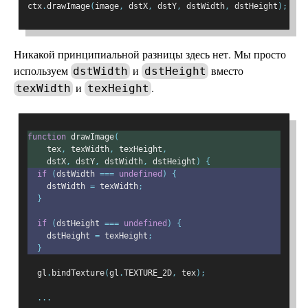
ctx
.
drawImage
(
image
,
 dstX
,
 dstY
,
 dstWidth
,
 dstHeight
);
Никакой принципиальной разницы здесь нет. Мы просто
используем
и
вместо
dstWidth
dstHeight
и
.
texWidth
texHeight
function
 drawImage
(
    tex
,
 texWidth
,
 texHeight
,
    dstX
,
 dstY
,
 dstWidth
,
 dstHeight
)
{
if
(
dstWidth 
===
undefined
)
{
    dstWidth 
=
 texWidth
;
}
if
(
dstHeight 
===
undefined
)
{
    dstHeight 
=
 texHeight
;
}
  gl
.
bindTexture
(
gl
.
TEXTURE_2D
,
 tex
);
...