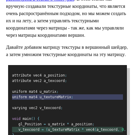
вручную создавали текстурные координаты, что является
очень распространённым подходом, но мы можем создать
их и на лету, а затем управлять текстурными
координатами через матрицы - так же, как мы управляли
через матрицы координатами вершин.
Давайте добавим матрицу текстуры в вершинный шейдер,
а затем умножим текстурные координаты на эту матрицу.
attribute vec4 a_position
;
attribute vec2 a_texcoord
;
uniform mat4 u_matrix
;
uniform mat4 u_textureMatrix
;
varying vec2 v_texcoord
;
void
 main
()
{
   gl_Position 
=
 u_matrix 
*
 a_position
;
   v_texcoord 
=
(
u_textureMatrix 
*
 vec4
(
a_texcoord
,
0
,
1
))