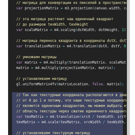
// матрица для конвертации из пикселей в пространство от
var
 projectionMatrix 
=
 m3
.
projection
(
canvas
.
width
,
 canva
// эта матрица растянет наш единичный квадрант
// до размеров texWidth, texHeight
var
 scaleMatrix 
=
 m4
.
scaling
(
dstWidth
,
 dstHeight
,
1
);
// матрица переноса квадранта в координаты dstX, dstY
var
 translationMatrix 
=
 m4
.
translation
(
dstX
,
 dstY
,
0
);
// умножаем матрицы
var
 matrix 
=
 m4
.
multiply
(
translationMatrix
,
 scaleMatrix
)
  matrix 
=
 m4
.
multiply
(
projectionMatrix
,
 matrix
);
// устанавливаем матрицу
  gl
.
uniformMatrix4fv
(
matrixLocation
,
false
,
 matrix
);
// Так как текстурные координаты располагаются в диапазо
// от 0 до 1 и потому, что наши текстурные координаты уж
// являются единичным квадрантом, мы можем выбрать нужну
// область текстуры через сжатие единичного квадранта
var
 texMatrix 
=
 m4
.
translation
(
srcX 
/
 texWidth
,
 srcY 
/
 t
  texMatrix 
=
 m4
.
scale
(
texMatrix
,
 srcWidth 
/
 texWidth
,
 src
// устанавливаем текстурную матрицу