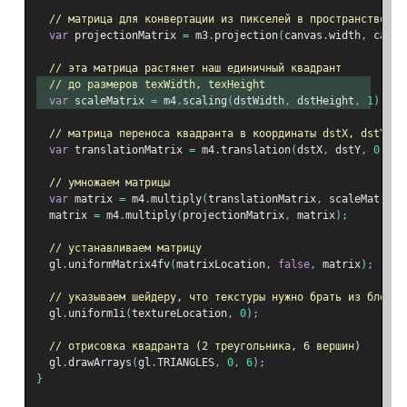
// матрица для конвертации из пикселей в пространство от
var
 projectionMatrix 
=
 m3
.
projection
(
canvas
.
width
,
 canva
// эта матрица растянет наш единичный квадрант
// до размеров texWidth, texHeight
var
 scaleMatrix 
=
 m4
.
scaling
(
dstWidth
,
 dstHeight
,
1
);
// матрица переноса квадранта в координаты dstX, dstY
var
 translationMatrix 
=
 m4
.
translation
(
dstX
,
 dstY
,
0
);
// умножаем матрицы
var
 matrix 
=
 m4
.
multiply
(
translationMatrix
,
 scaleMatrix
)
  matrix 
=
 m4
.
multiply
(
projectionMatrix
,
 matrix
);
// устанавливаем матрицу
  gl
.
uniformMatrix4fv
(
matrixLocation
,
false
,
 matrix
);
// указываем шейдеру, что текстуры нужно брать из блока 
  gl
.
uniform1i
(
textureLocation
,
0
);
// отрисовка квадранта (2 треугольника, 6 вершин)
  gl
.
drawArrays
(
gl
.
TRIANGLES
,
0
,
6
);
}