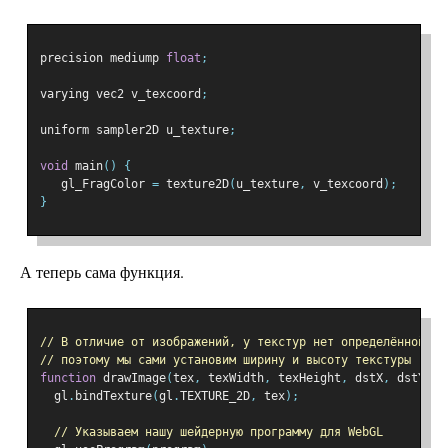
precision mediump 
float
;
varying vec2 v_texcoord
;
uniform sampler2D u_texture
;
void
 main
()
{
   gl_FragColor 
=
 texture2D
(
u_texture
,
 v_texcoord
);
}
А теперь сама функция.
// В отличие от изображений, у текстур нет определённой ши
// поэтому мы сами установим ширину и высоту текстуры
function
 drawImage
(
tex
,
 texWidth
,
 texHeight
,
 dstX
,
 dstY
)
{
  gl
.
bindTexture
(
gl
.
TEXTURE_2D
,
 tex
);
// Указываем нашу шейдерную программу для WebGL