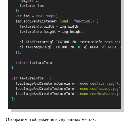
    height
:
1
,
    texture
:
 tex
,
};
var
 img 
=
new
Image
();
  img
.
addEventListener
(
'load'
,
function
()
{
    textureInfo
.
width 
=
 img
.
width
;
    textureInfo
.
height 
=
 img
.
height
;
    gl
.
bindTexture
(
gl
.
TEXTURE_2D
,
 textureInfo
.
texture
);
    gl
.
texImage2D
(
gl
.
TEXTURE_2D
,
0
,
 gl
.
RGBA
,
 gl
.
RGBA
,
 gl
.
U
});
return
 textureInfo
;
}
var
 textureInfos 
=
[
  loadImageAndCreateTextureInfo
(
'resources/star.jpg'
),
  loadImageAndCreateTextureInfo
(
'resources/leaves.jpg'
),
  loadImageAndCreateTextureInfo
(
'resources/keyboard.jpg'
),
];
Отобразим изображения в случайных местах.