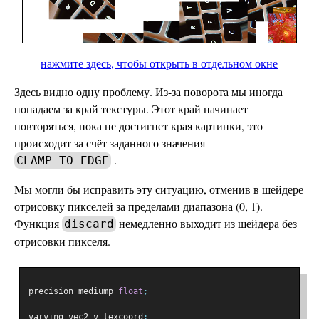
нажмите здесь, чтобы открыть в отдельном окне
Здесь видно одну проблему. Из-за поворота мы иногда
попадаем за край текстуры. Этот край начинает
повторяться, пока не достигнет края картинки, это
происходит за счёт заданного значения
.
CLAMP_TO_EDGE
Мы могли бы исправить эту ситуацию, отменив в шейдере
отрисовку пикселей за пределами диапазона (0, 1).
Функция
немедленно выходит из шейдера без
discard
отрисовки пикселя.
precision mediump 
float
;
varying vec2 v_texcoord
;