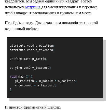
квадрантов. Мы задаём единичный квадрат, а затем
используем
матрицы
для масштабирования и переноса,
чтобы квадрант расположился в нужном нам месте.
Перейдём к коду. Для начала нам понадобится простой
вершинный шейдер.
attribute vec4 a_position
;
attribute vec2 a_texcoord
;
uniform mat4 u_matrix
;
varying vec2 v_texcoord
;
void
 main
()
{
   gl_Position 
=
 u_matrix 
*
 a_position
;
   v_texcoord 
=
 a_texcoord
;
}
И простой фрагментный шейдер.