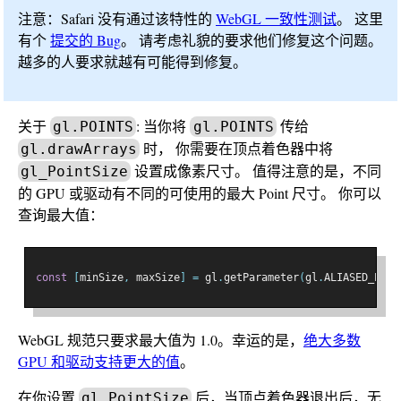
注意：Safari 没有通过该特性的
WebGL 一致性测试
。 这里
有个
提交的 Bug
。 请考虑礼貌的要求他们修复这个问题。
越多的人要求就越有可能得到修复。
关于
: 当你将
传给
gl.POINTS
gl.POINTS
时， 你需要在顶点着色器中将
gl.drawArrays
设置成像素尺寸。 值得注意的是，不同
gl_PointSize
的 GPU 或驱动有不同的可使用的最大 Point 尺寸。 你可以
查询最大值：
const
[
minSize
,
 maxSize
]
=
 gl
.
getParameter
(
gl
.
ALIASED_POIN
WebGL 规范只要求最大值为 1.0。幸运的是，
绝大多数
GPU 和驱动支持更大的值
。
在你设置
后，当顶点着色器退出后，无
gl_PointSize