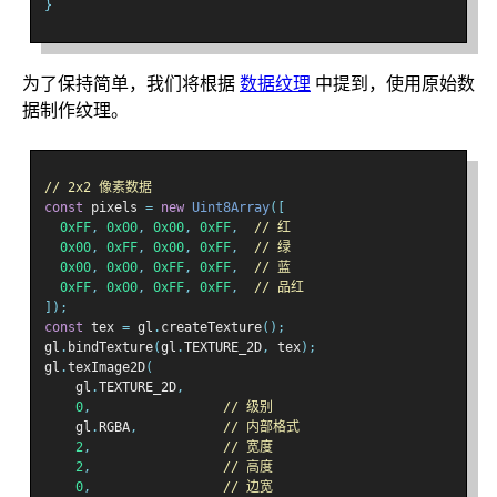
}
为了保持简单，我们将根据
数据纹理
中提到，使用原始数
据制作纹理。
// 2x2 像素数据
const
 pixels 
=
new
Uint8Array
([
0xFF
,
0x00
,
0x00
,
0xFF
,
// 红
0x00
,
0xFF
,
0x00
,
0xFF
,
// 绿
0x00
,
0x00
,
0xFF
,
0xFF
,
// 蓝
0xFF
,
0x00
,
0xFF
,
0xFF
,
// 品红
]);
const
 tex 
=
 gl
.
createTexture
();
gl
.
bindTexture
(
gl
.
TEXTURE_2D
,
 tex
);
gl
.
texImage2D
(
    gl
.
TEXTURE_2D
,
0
,
// 级别
    gl
.
RGBA
,
// 内部格式
2
,
// 宽度
2
,
// 高度
0
,
// 边宽