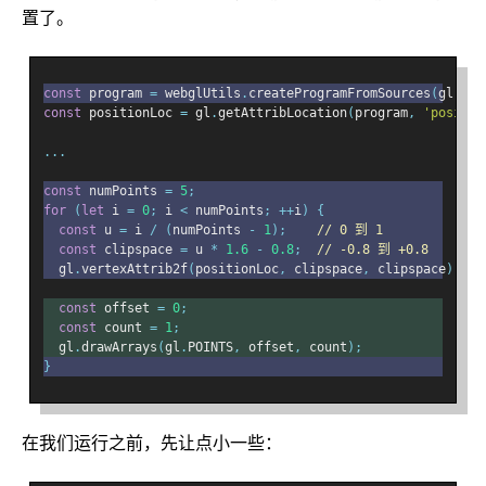
置了。
const
 program 
=
 webglUtils
.
createProgramFromSources
(
gl
,
[
v
const
 positionLoc 
=
 gl
.
getAttribLocation
(
program
,
'positio
...
const
 numPoints 
=
5
;
for
(
let
 i 
=
0
;
 i 
<
 numPoints
;
++
i
)
{
const
 u 
=
 i 
/
(
numPoints 
-
1
);
// 0 到 1
const
 clipspace 
=
 u 
*
1.6
-
0.8
;
// -0.8 到 +0.8
  gl
.
vertexAttrib2f
(
positionLoc
,
 clipspace
,
 clipspace
);
const
 offset 
=
0
;
const
 count 
=
1
;
  gl
.
drawArrays
(
gl
.
POINTS
,
 offset
,
 count
);
}
在我们运行之前，先让点小一些：