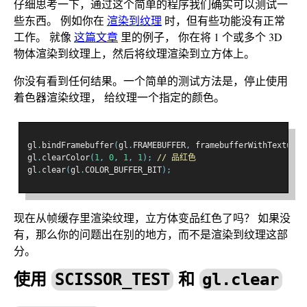
仔细思考一下，通过这个简单的程序我们确实可以测试一
些东西。 例如你在
渲染到纹理
时，但有些功能没有正常
工作。 就像
这篇文章
里的例子， 你在将 1 个或多个 3D
物体渲染到纹理上，然后将纹理渲染到立方体上。
你没有看到任何结果。一个简单的测试方法是，停止使用
着色器渲染纹理， 给纹理一个指定的颜色。
gl
.
bindFramebuffer
(
gl
.
FRAMEBUFFER
,
 framebufferWithTexture
)
gl
.
clearColor
(
1
,
0
,
1
,
1
);
// 品红色
gl
.
clear
(
gl
.
COLOR_BUFFER_BIT
);
现在从帧缓存里渲染纹理，立方体变品红色了吗？ 如果没
有，那么你的问题出在别的地方，而不是渲染到纹理这部
分。
使用
SCISSOR_TEST
和
gl.clear