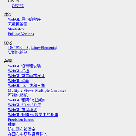
GPGPU
GPGPU
建议
WebGL 最小的程序
无数据绘图
Shadertoy
Pulling Vertices
优化
顶点索引 （gl.drawElements)
实例化绘制
杂项
WebGL 设置和安装
WebGL 样板
WebGL 重置画布尺寸
WebGL 动画
WebGL 点、线和三角
Multiple Views, Multiple Canvases
可视化相机
WebGL 和阿尔法通道
WebGL 2D vs 3D 库
WebGL 错误模式
WebGL 矩阵 vs 数学中的矩阵
Precision Issues
截屏
防止画布被清空
在画布中获取键盘输入