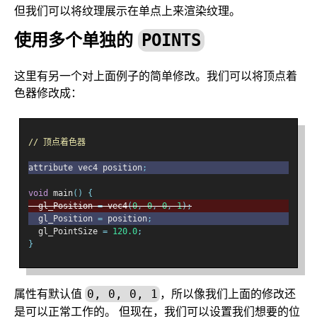
但我们可以将纹理展示在单点上来渲染纹理。
使用多个单独的
POINTS
这里有另一个对上面例子的简单修改。我们可以将顶点着
色器修改成：
// 顶点着色器
attribute vec4 position
;
void
 main
()
{
  gl_Position 
=
 vec4
(
0
,
0
,
0
,
1
);
  gl_Position 
=
 position
;
  gl_PointSize 
=
120.0
;
}
属性有默认值
，所以像我们上面的修改还
0, 0, 0, 1
是可以正常工作的。 但现在，我们可以设置我们想要的位