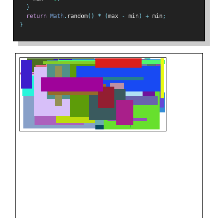
}
return
Math
.
random
()
*
(
max 
-
 min
)
+
 min
;
}