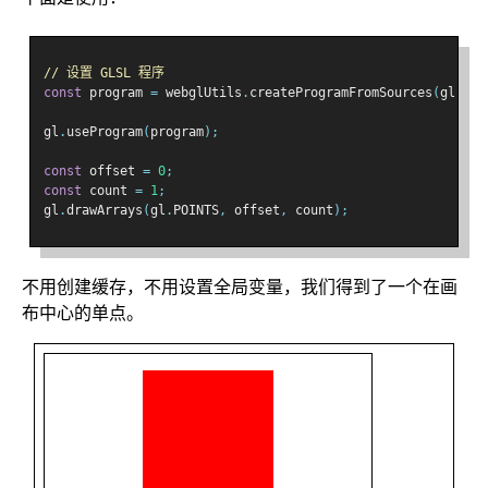
// 设置 GLSL 程序
const
 program 
=
 webglUtils
.
createProgramFromSources
(
gl
,
[
v
gl
.
useProgram
(
program
);
const
 offset 
=
0
;
const
 count 
=
1
;
gl
.
drawArrays
(
gl
.
POINTS
,
 offset
,
 count
);
不用创建缓存，不用设置全局变量，我们得到了一个在画
布中心的单点。