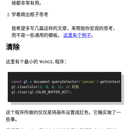
候都非常有用。
学着跳出框子思考
我希望多写几篇这样的文章，来帮助你宏观的思考，
而不是一些通用的模板。
这里有个例子
。
清除
这里有个最小的 WebGL 程序：
const
 gl 
=
 document
.
querySelector
(
'canvas'
).
getContext
(
'we
gl
.
clearColor
(
1
,
0
,
0
,
1
);
// 红色
gl
.
clear
(
gl
.
COLOR_BUFFER_BIT
);
这个程序所做的仅仅是将画布设置成红色，它确实做了一
些事。