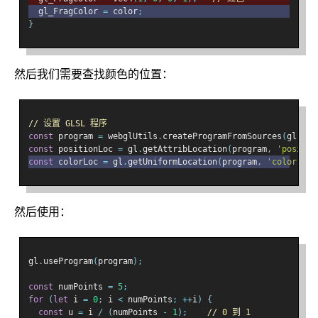
  gl_FragColor 
=
 color
;
}
然后我们需要查找颜色的位置：
// 设置 GLSL 程序
const
 program 
=
 webglUtils
.
createProgramFromSources
(
gl
,
[
v
const
 positionLoc 
=
 gl
.
getAttribLocation
(
program
,
'positio
const
 colorLoc 
=
 gl
.
getUniformLocation
(
program
,
'color'
);
然后使用：
gl
.
useProgram
(
program
);
const
 numPoints 
=
5
;
for
(
let
 i 
=
0
;
 i 
<
 numPoints
;
++
i
)
{
const
 u 
=
 i 
/
(
numPoints 
-
1
);
// 0 到 1