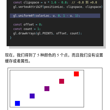
const
 clipspace 
=
 u 
*
1.6
-
0.8
;
// -0.8 到 +0.8
  gl
.
vertexAttrib2f
(
positionLoc
,
 clipspace
,
 clipspace
);
  gl
.
uniform4f
(
colorLoc
,
 u
,
0
,
1
-
 u
,
1
);
const
 offset 
=
0
;
const
 count 
=
1
;
  gl
.
drawArrays
(
gl
.
POINTS
,
 offset
,
 count
);
}
现在，我们得到了 5 种颜色的 5 个点，而且我们没有设置
缓存或者属性。