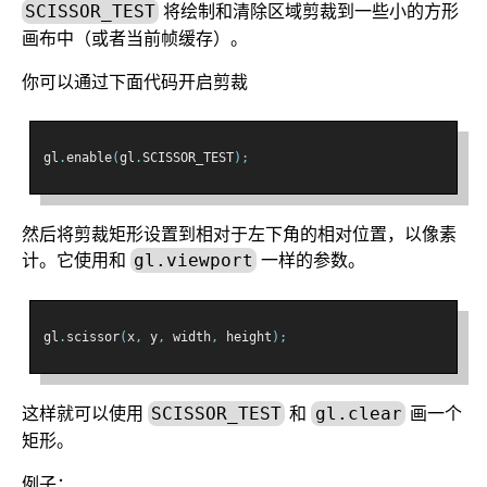
将绘制和清除区域剪裁到一些小的方形
SCISSOR_TEST
画布中（或者当前帧缓存）。
你可以通过下面代码开启剪裁
gl
.
enable
(
gl
.
SCISSOR_TEST
);
然后将剪裁矩形设置到相对于左下角的相对位置，以像素
计。它使用和
一样的参数。
gl.viewport
gl
.
scissor
(
x
,
 y
,
 width
,
 height
);
这样就可以使用
和
画一个
SCISSOR_TEST
gl.clear
矩形。
例子：