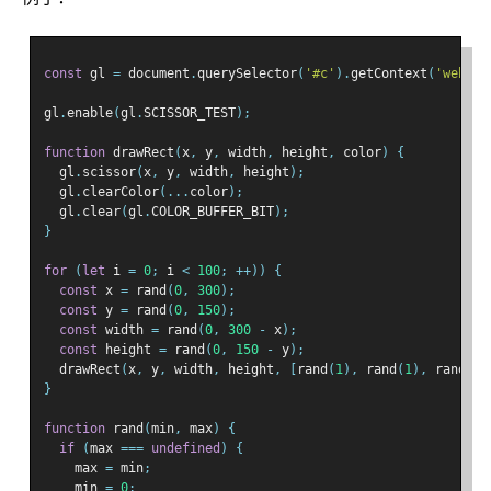
const
 gl 
=
 document
.
querySelector
(
'#c'
).
getContext
(
'webgl'
gl
.
enable
(
gl
.
SCISSOR_TEST
);
function
 drawRect
(
x
,
 y
,
 width
,
 height
,
 color
)
{
  gl
.
scissor
(
x
,
 y
,
 width
,
 height
);
  gl
.
clearColor
(...
color
);
  gl
.
clear
(
gl
.
COLOR_BUFFER_BIT
);
}
for
(
let
 i 
=
0
;
 i 
<
100
;
++))
{
const
 x 
=
 rand
(
0
,
300
);
const
 y 
=
 rand
(
0
,
150
);
const
 width 
=
 rand
(
0
,
300
-
 x
);
const
 height 
=
 rand
(
0
,
150
-
 y
);
  drawRect
(
x
,
 y
,
 width
,
 height
,
[
rand
(
1
),
 rand
(
1
),
 rand
(
1
)
}
function
 rand
(
min
,
 max
)
{
if
(
max 
===
undefined
)
{
    max 
=
 min
;
    min 
=
0
;