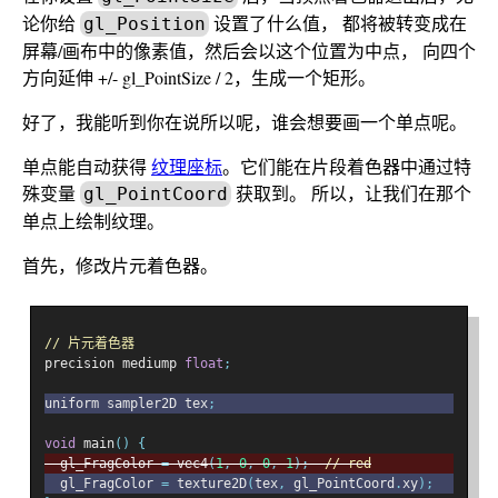
论你给
设置了什么值， 都将被转变成在
gl_Position
屏幕/画布中的像素值，然后会以这个位置为中点， 向四个
方向延伸 +/- gl_PointSize / 2，生成一个矩形。
好了，我能听到你在说所以呢，谁会想要画一个单点呢。
单点能自动获得
纹理座标
。它们能在片段着色器中通过特
殊变量
获取到。 所以，让我们在那个
gl_PointCoord
单点上绘制纹理。
首先，修改片元着色器。
// 片元着色器
precision mediump 
float
;
uniform sampler2D tex
;
void
 main
()
{
  gl_FragColor 
=
 vec4
(
1
,
0
,
0
,
1
);
// red
  gl_FragColor 
=
 texture2D
(
tex
,
 gl_PointCoord
.
xy
);