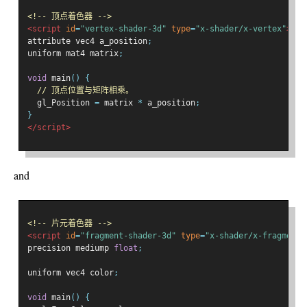
<!-- 顶点着色器 -->
<script
id
=
"vertex-shader-3d"
type
=
"x-shader/x-vertex"
>
attribute vec4 a_position
;
uniform mat4 matrix
;
void
 main
()
{
// 顶点位置与矩阵相乘。
  gl_Position 
=
 matrix 
*
 a_position
;
}
</script>
and
<!-- 片元着色器 -->
<script
id
=
"fragment-shader-3d"
type
=
"x-shader/x-fragment"
precision mediump 
float
;
uniform vec4 color
;
void
 main
()
{