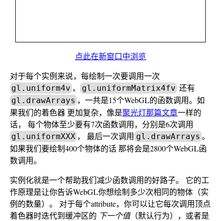
点此在新窗口中浏览
对于每个实例来说，每绘制一次要调用一次
，
还有
gl.uniform4v
gl.uniformMatrix4fv
，一共是15个WebGL的函数调用。如
gl.drawArrays
果我们的着色器 更加复杂，像是
聚光灯那篇文章
一样的
话， 每个物体至少要有7次函数调用，分别是6次调用
， 最后一次调用
。
gl.uniformXXX
gl.drawArrays
如果我们要绘制400个物体的话 那将会是2800个WebGL函
数调用。
实例化就是一个帮助我们减少函数调用的好路子。 它的工
作原理是让你告诉WebGL你想绘制多少次相同的物体（实
例的数量）。 对于每个attribute，你可以让它每次调用顶点
着色器时迭代到缓冲区的
下一个值
（默认行为），或者是