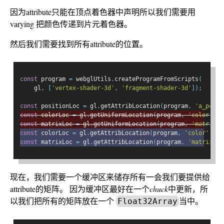
因为attribute只能在顶点着色器中声明所以我们需要用
varying 把颜色传递到片元着色器。
然后我们需要找到所有attribute的位置。
const
 program 
=
 webglUtils
.
createProgramFromScripts
(
    gl
,
[
'vertex-shader-3d'
,
'fragment-shader-3d'
]);
const
 positionLoc 
=
 gl
.
getAttribLocation
(
program
,
'a_posit
const
 colorLoc 
=
 gl
.
getUniformLocation
(
program
,
'color'
);
const
 matrixLoc 
=
 gl
.
getUniformLocation
(
program
,
'matrix'
)
const
 colorLoc 
=
 gl
.
getAttribLocation
(
program
,
'color'
);
const
 matrixLoc 
=
 gl
.
getAttribLocation
(
program
,
'matrix'
);
现在，我们需要一个缓冲区来储存所有一会我们要提供给
attribute的矩阵。 因为缓冲区最好在一个
chuck
中更新，所
以我们把所有的矩阵放在一个
当中。
Float32Array