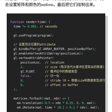
去设置矩阵和颜色的uniform，最后把它们绘制出来。
function
 render
(
time
)
{
  time 
*=
0.001
;
// seconds
  gl
.
useProgram
(
program
);
// 设置顶点位置的attribute
  gl
.
bindBuffer
(
gl
.
ARRAY_BUFFER
,
 positionBuffer
);
  gl
.
enableVertexAttribArray
(
positionLoc
);
  gl
.
vertexAttribPointer
(
      positionLoc
,
// location
2
,
// size (每次迭代从缓冲区里取出的数量)
      gl
.
FLOAT
,
// 缓冲区中的数据类型
false
,
// 归一化
0
,
// stride (0 = 根据size和数据类型进行推断
0
,
// offset in buffer
);
  matrices
.
forEach
((
mat
,
 ndx
)
=>
{
    m4
.
translation
(-
0.5
+
 ndx 
*
0.25
,
0
,
0
,
 mat
);
    m4
.
zRotate
(
mat
,
 time 
*
(
0.1
+
0.1
*
 ndx
),
 mat
);