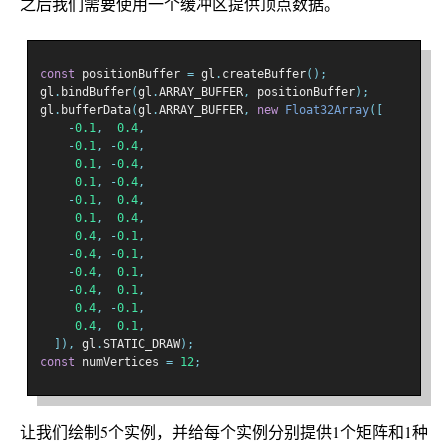
之后我们需要使用一个缓冲区提供顶点数据。
const
 positionBuffer 
=
 gl
.
createBuffer
();
gl
.
bindBuffer
(
gl
.
ARRAY_BUFFER
,
 positionBuffer
);
gl
.
bufferData
(
gl
.
ARRAY_BUFFER
,
new
Float32Array
([
-
0.1
,
0.4
,
-
0.1
,
-
0.4
,
0.1
,
-
0.4
,
0.1
,
-
0.4
,
-
0.1
,
0.4
,
0.1
,
0.4
,
0.4
,
-
0.1
,
-
0.4
,
-
0.1
,
-
0.4
,
0.1
,
-
0.4
,
0.1
,
0.4
,
-
0.1
,
0.4
,
0.1
,
]),
 gl
.
STATIC_DRAW
);
const
 numVertices 
=
12
;
让我们绘制5个实例，并给每个实例分别提供1个矩阵和1种