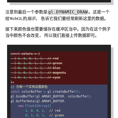
注意到最后一个参数是
。这是一个
gl.DYNAMIC_DRAW
给WebGL的
指示
， 告诉它我们要经常刷新这里的数据。
接下来颜色值也需要储存在缓冲区当中。因为在这个例子
当中颜色不会改变， 所以我们直接上传数据即可。
const
 colors 
=
[
[
1
,
0
,
0
,
1
,
],
// red
[
0
,
1
,
0
,
1
,
],
// green
[
0
,
0
,
1
,
1
,
],
// blue
[
1
,
0
,
1
,
1
,
],
// magenta
[
0
,
1
,
1
,
1
,
],
// cyan
];
// 为每一个实例设置颜色
const
 colorBuffer 
=
 gl
.
createBuffer
();
gl
.
bindBuffer
(
gl
.
ARRAY_BUFFER
,
 colorBuffer
);
gl
.
bufferData
(
gl
.
ARRAY_BUFFER
,
new
Float32Array
([
1
,
0
,
0
,
1
,
// red
0
,
1
,
0
,
1
,
// green