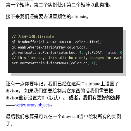
第一个矩阵，第二个实例使用第二个矩阵以此类推。
接下来我们还需要去设置颜色的attribute。
// 为颜色设置attribute
gl
.
bindBuffer
(
gl
.
ARRAY_BUFFER
,
 colorBuffer
);
gl
.
enableVertexAttribArray
(
colorLoc
);
gl
.
vertexAttribPointer
(
colorLoc
,
4
,
 gl
.
FLOAT
,
false
,
0
,
0
)
// this line says this attribute only changes for each 1 i
ext
.
vertexAttribDivisorANGLE
(
colorLoc
,
1
);
还有一点你要牢记，我们已经在这两个attribute上设置了
divisor， 如果我们想要绘制其它东西的话我们需要把
或者，我们有更好的选择
divisor重新设置为0（默认）。
——
vertex array objects
。
最后我们总算是可以在一个draw call当中绘制所有的实例
了。