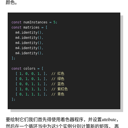
颜色。
const
 numInstances 
=
5
;
const
 matrices 
=
[
  m4
.
identity
(),
  m4
.
identity
(),
  m4
.
identity
(),
  m4
.
identity
(),
  m4
.
identity
(),
];
const
 colors 
=
[
[
1
,
0
,
0
,
1
,
],
// 红色
[
0
,
1
,
0
,
1
,
],
// 绿色
[
0
,
0
,
1
,
1
,
],
// 蓝色
[
1
,
0
,
1
,
1
,
],
// 紫红色
[
0
,
1
,
1
,
1
,
],
// 青色
];
要绘制它们我们首先得使用着色器程序，并设置attribute，
然后在一个循环当中为这5个实例分别计算新的矩阵， 再