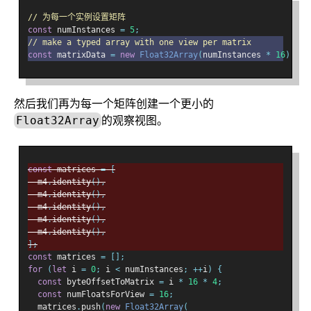
// 为每一个实例设置矩阵
const
 numInstances 
=
5
;
// make a typed array with one view per matrix
const
 matrixData 
=
new
Float32Array
(
numInstances 
*
16
);
然后我们再为每一个矩阵创建一个更小的
的观察视图。
Float32Array
const
 matrices 
=
[
  m4
.
identity
(),
  m4
.
identity
(),
  m4
.
identity
(),
  m4
.
identity
(),
  m4
.
identity
(),
];
const
 matrices 
=
[];
for
(
let
 i 
=
0
;
 i 
<
 numInstances
;
++
i
)
{
const
 byteOffsetToMatrix 
=
 i 
*
16
*
4
;
const
 numFloatsForView 
=
16
;
  matrices
.
push
(
new
Float32Array
(