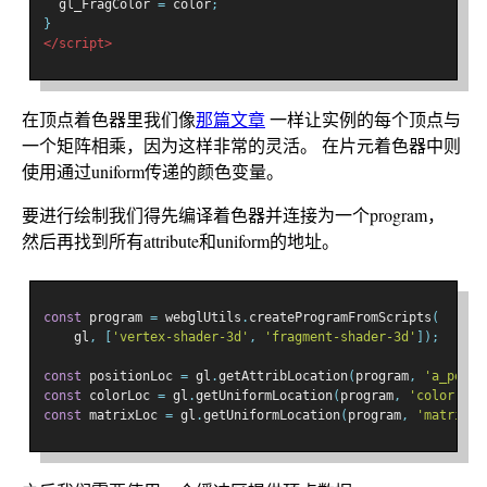
  gl_FragColor 
=
 color
;
}
</script>
在顶点着色器里我们像
那篇文章
一样让实例的每个顶点与
一个矩阵相乘，因为这样非常的灵活。 在片元着色器中则
使用通过uniform传递的颜色变量。
要进行绘制我们得先编译着色器并连接为一个program，
然后再找到所有attribute和uniform的地址。
const
 program 
=
 webglUtils
.
createProgramFromScripts
(
    gl
,
[
'vertex-shader-3d'
,
'fragment-shader-3d'
]);
const
 positionLoc 
=
 gl
.
getAttribLocation
(
program
,
'a_posit
const
 colorLoc 
=
 gl
.
getUniformLocation
(
program
,
'color'
);
const
 matrixLoc 
=
 gl
.
getUniformLocation
(
program
,
'matrix'
)