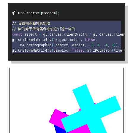
gl
.
useProgram
(
program
);
// 设置视图和投影矩阵
// 因为对于所有实例来说它们是一样的
const
 aspect 
=
 gl
.
canvas
.
clientWidth 
/
 gl
.
canvas
.
clientHei
gl
.
uniformMatrix4fv
(
projectionLoc
,
false
,
    m4
.
orthographic
(-
aspect
,
 aspect
,
-
1
,
1
,
-
1
,
1
));
gl
.
uniformMatrix4fv
(
viewLoc
,
false
,
 m4
.
zRotation
(
time 
*
.
1