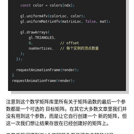
const
 color 
=
 colors
[
ndx
];
    gl
.
uniform4fv
(
colorLoc
,
 color
);
    gl
.
uniformMatrix4fv
(
matrixLoc
,
false
,
 mat
);
    gl
.
drawArrays
(
        gl
.
TRIANGLES
,
0
,
// offset
        numVertices
,
// 每个实例的顶点数量
);
});
  requestAnimationFrame
(
render
);
}
requestAnimationFrame
(
render
);
注意到这个数学矩阵库里所有关于矩阵函数的最后一个参
数都是一个可选的 目标矩阵。在其它大多数文章里我们并
没有用到这个参数，而是让它自行创建一个 新的矩阵，但
这一次我们想让结果存放在已经创建好的矩阵上。