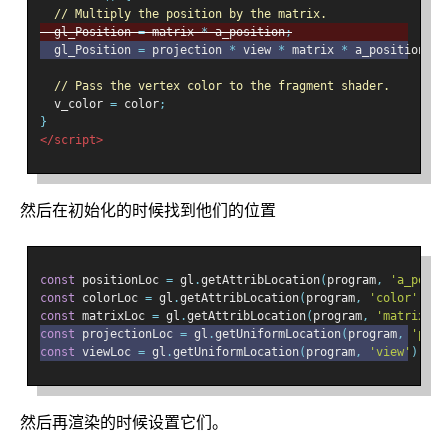
// Multiply the position by the matrix.
  gl_Position 
=
 matrix 
*
 a_position
;
  gl_Position 
=
 projection 
*
 view 
*
 matrix 
*
 a_position
;
// Pass the vertex color to the fragment shader.
  v_color 
=
 color
;
}
</script>
然后在初始化的时候找到他们的位置
const
 positionLoc 
=
 gl
.
getAttribLocation
(
program
,
'a_posit
const
 colorLoc 
=
 gl
.
getAttribLocation
(
program
,
'color'
);
const
 matrixLoc 
=
 gl
.
getAttribLocation
(
program
,
'matrix'
);
const
 projectionLoc 
=
 gl
.
getUniformLocation
(
program
,
'proj
const
 viewLoc 
=
 gl
.
getUniformLocation
(
program
,
'view'
);
然后再渲染的时候设置它们。