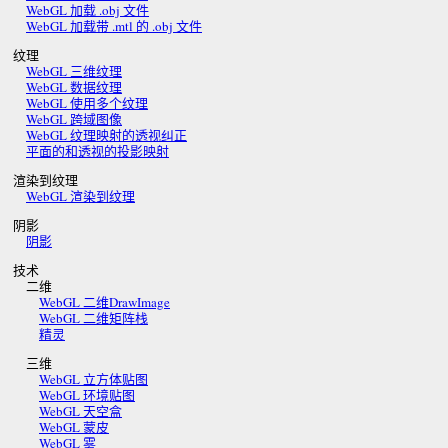
WebGL 加载 .obj 文件
WebGL 加载带 .mtl 的 .obj 文件
纹理
WebGL 三维纹理
WebGL 数据纹理
WebGL 使用多个纹理
WebGL 跨域图像
WebGL 纹理映射的透视纠正
平面的和透视的投影映射
渲染到纹理
WebGL 渲染到纹理
阴影
阴影
技术
二维
WebGL 二维DrawImage
WebGL 二维矩阵栈
精灵
三维
WebGL 立方体贴图
WebGL 环境贴图
WebGL 天空盒
WebGL 蒙皮
WebGL 雾