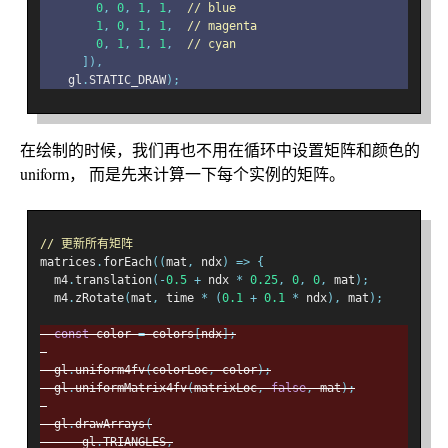
0
,
0
,
1
,
1
,
// blue
1
,
0
,
1
,
1
,
// magenta
0
,
1
,
1
,
1
,
// cyan
]),
    gl
.
STATIC_DRAW
);
在绘制的时候，我们再也不用在循环中设置矩阵和颜色的
uniform， 而是先来计算一下每个实例的矩阵。
// 更新所有矩阵
matrices
.
forEach
((
mat
,
 ndx
)
=>
{
  m4
.
translation
(-
0.5
+
 ndx 
*
0.25
,
0
,
0
,
 mat
);
  m4
.
zRotate
(
mat
,
 time 
*
(
0.1
+
0.1
*
 ndx
),
 mat
);
const
 color 
=
 colors
[
ndx
];
  gl
.
uniform4fv
(
colorLoc
,
 color
);
  gl
.
uniformMatrix4fv
(
matrixLoc
,
false
,
 mat
);
  gl
.
drawArrays
(
      gl
.
TRIANGLES
,