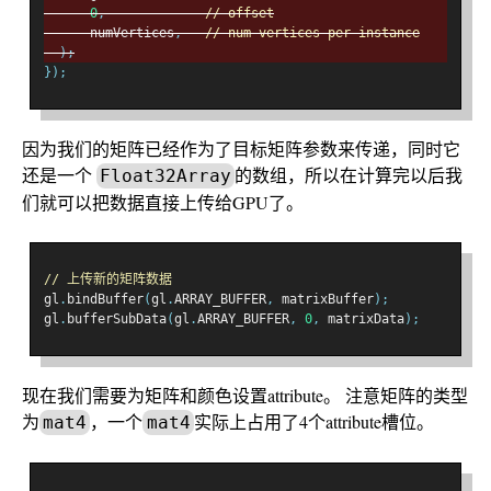
0
,
// offset
      numVertices
,
// num vertices per instance
);
});
因为我们的矩阵已经作为了目标矩阵参数来传递，同时它
还是一个
的数组，所以在计算完以后我
Float32Array
们就可以把数据直接上传给GPU了。
// 上传新的矩阵数据
gl
.
bindBuffer
(
gl
.
ARRAY_BUFFER
,
 matrixBuffer
);
gl
.
bufferSubData
(
gl
.
ARRAY_BUFFER
,
0
,
 matrixData
);
现在我们需要为矩阵和颜色设置attribute。 注意矩阵的类型
为
，一个
实际上占用了4个attribute槽位。
mat4
mat4