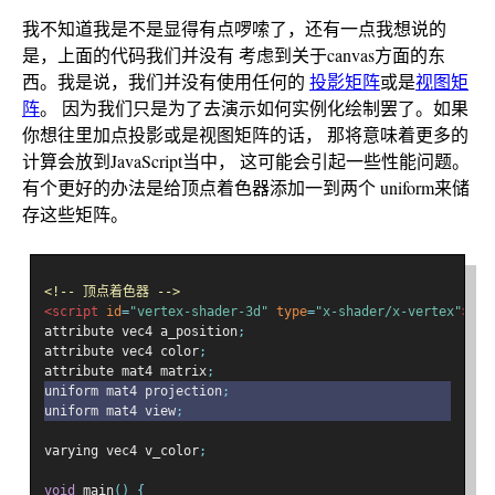
我不知道我是不是显得有点啰嗦了，还有一点我想说的
是，上面的代码我们并没有 考虑到关于canvas方面的东
西。我是说，我们并没有使用任何的
投影矩阵
或是
视图矩
阵
。 因为我们只是为了去演示如何实例化绘制罢了。如果
你想往里加点投影或是视图矩阵的话， 那将意味着更多的
计算会放到JavaScript当中， 这可能会引起一些性能问题。
有个更好的办法是给顶点着色器添加一到两个 uniform来储
存这些矩阵。
<!-- 顶点着色器 -->
<script
id
=
"vertex-shader-3d"
type
=
"x-shader/x-vertex"
>
attribute vec4 a_position
;
attribute vec4 color
;
attribute mat4 matrix
;
uniform mat4 projection
;
uniform mat4 view
;
varying vec4 v_color
;
void
 main
()
{