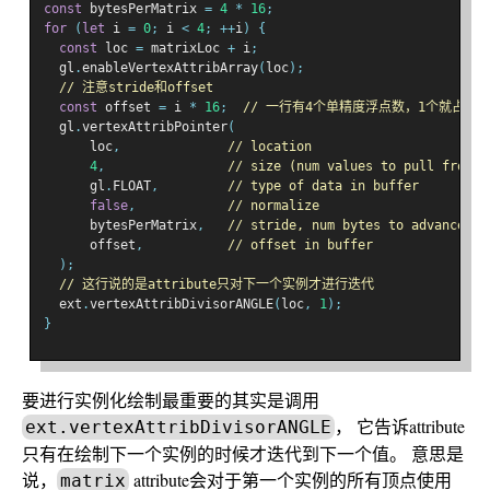
const
 bytesPerMatrix 
=
4
*
16
;
for
(
let
 i 
=
0
;
 i 
<
4
;
++
i
)
{
const
 loc 
=
 matrixLoc 
+
 i
;
  gl
.
enableVertexAttribArray
(
loc
);
// 注意stride和offset
const
 offset 
=
 i 
*
16
;
// 一行有4个单精度浮点数，1个就占用4
  gl
.
vertexAttribPointer
(
      loc
,
// location
4
,
// size (num values to pull from b
      gl
.
FLOAT
,
// type of data in buffer
false
,
// normalize
      bytesPerMatrix
,
// stride, num bytes to advance to
      offset
,
// offset in buffer
);
// 这行说的是attribute只对下一个实例才进行迭代
  ext
.
vertexAttribDivisorANGLE
(
loc
,
1
);
}
要进行实例化绘制最重要的其实是调用
， 它告诉attribute
ext.vertexAttribDivisorANGLE
只有在绘制下一个实例的时候才迭代到下一个值。 意思是
说，
attribute会对于第一个实例的所有顶点使用
matrix