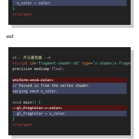
  v_color 
=
 color
;
}
</script>
and
<!-- 片元着色器 -->
<script
id
=
"fragment-shader-3d"
type
=
"x-shader/x-fragment"
precision mediump 
float
;
uniform vec4 color
;
// Passed in from the vertex shader.
varying vec4 v_color
;
void
 main
()
{
  gl_FragColor 
=
 color
;
  gl_FragColor 
=
 v_color
;
}
</script>