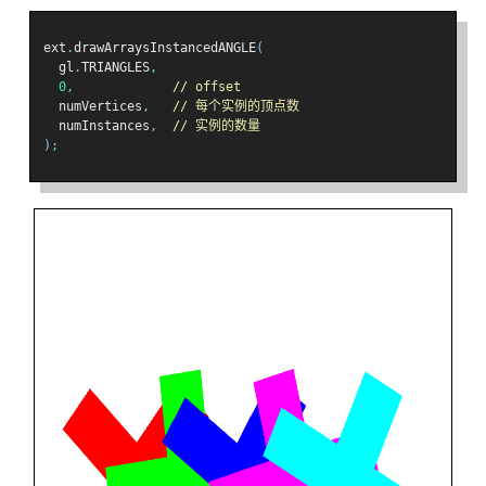
ext
.
drawArraysInstancedANGLE
(
  gl
.
TRIANGLES
,
0
,
// offset
  numVertices
,
// 每个实例的顶点数
  numInstances
,
// 实例的数量
);