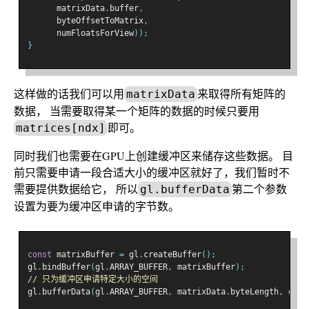
      matrixData
.
buffer
,
      byteOffsetToMatrix
,
      numFloatsForView
));
}
这样做的话我们可以用
来取得所有矩阵的
matrixData
数据， 当需要取得某一个矩阵的数据的时候只要用
即可。
matrices[ndx]
同时我们也需要在GPU上创建缓冲区来储存这些数据。 目
前只需要申请一段合适大小的缓冲区就好了，我们暂时不
需要提供数据给它， 所以
第二个参数
gl.bufferData
设置为要为缓冲区申请的字节数。
const
 matrixBuffer 
=
 gl
.
createBuffer
();
gl
.
bindBuffer
(
gl
.
ARRAY_BUFFER
,
 matrixBuffer
);
// 只为缓冲区申请特定大小的空间
gl
.
bufferData
(
gl
.
ARRAY_BUFFER
,
 matrixData
.
byteLength
,
 gl
.
D