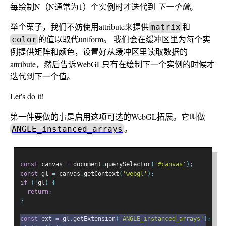
每绘制N（N通常为1）个实例时才迭代到
下一个值
。
举个栗子，我们不妨使用attribute来提供
和
matrix
的值以取代uniform。 我们会在缓冲区里为每个实
color
例提供矩阵和颜色，设置好从缓冲区里读取数据的
attribute，然后告诉WebGL只有在绘制下一个实例的时候才
迭代到下一个值。
Let's do it!
第一件要做的事是启用这项可选的WebGL拓展。它叫做
。
ANGLE_instanced_arrays
const
 canvas 
=
 document
.
querySelector
(
'#canvas'
);
const
 gl 
=
 canvas
.
getContext
(
'webgl'
);
if
(!
gl
)
{
return
;
}
const
 ext 
=
 gl
.
getExtension
(
'ANGLE_instanced_arrays'
);