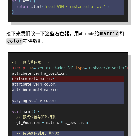
if
(!
ext
)
{
return
 alert
(
'need ANGLE_instanced_arrays'
);
}
接下来我们改一下这些着色器，用attribute给
和
matrix
提供数据。
color
<!-- 顶点着色器 -->
<script
id
=
"vertex-shader-3d"
type
=
"x-shader/x-vertex"
>
attribute vec4 a_position
;
uniform mat4 matrix
;
attribute vec4 color
;
attribute mat4 matrix
;
varying vec4 v_color
;
void
 main
()
{
// 顶点位置与矩阵相乘
  gl_Position 
=
 matrix 
*
 a_position
;
// 传递颜色到片元着色器