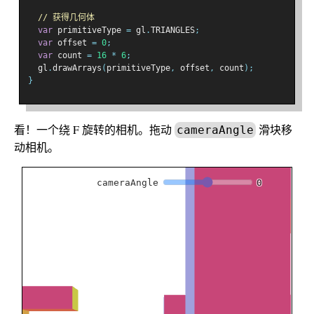
// 获得几何体
var
 primitiveType 
=
 gl
.
TRIANGLES
;
var
 offset 
=
0
;
var
 count 
=
16
*
6
;
  gl
.
drawArrays
(
primitiveType
,
 offset
,
 count
);
}
看！一个绕 F 旋转的相机。拖动
滑块移
cameraAngle
动相机。