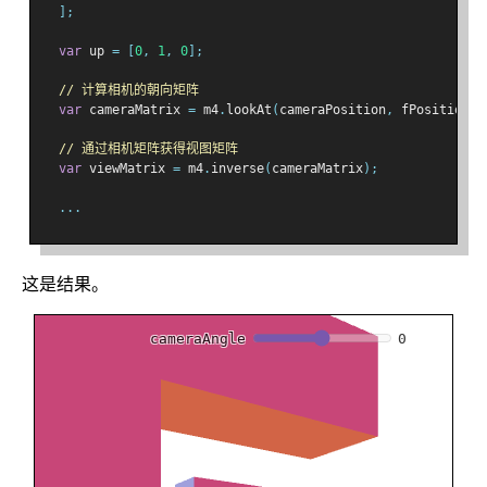
];
var
 up 
=
[
0
,
1
,
0
];
// 计算相机的朝向矩阵
var
 cameraMatrix 
=
 m4
.
lookAt
(
cameraPosition
,
 fPosition
,
 
// 通过相机矩阵获得视图矩阵
var
 viewMatrix 
=
 m4
.
inverse
(
cameraMatrix
);
...
这是结果。