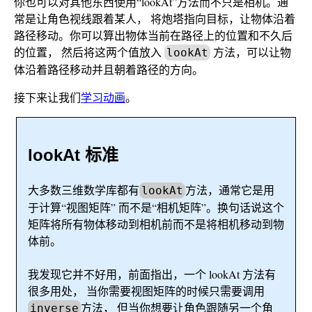
你也可以对其他东西使用“lookAt”方法而不只是相机。通
常是让角色视线跟着某人， 将炮塔指向目标，让物体沿着
路径移动。你可以算出物体当前在路径上的位置和不久后
的位置， 然后将这两个值放入
方法，可以让物
lookAt
体沿着路径移动并且朝着路径的方向。
接下来让我们
学习动画
。
lookAt 标准
大多数三维数学库都有
方法，通常它是用
lookAt
于计算“视图矩阵” 而不是“相机矩阵”。换句话说这个
矩阵将所有物体移动到相机前而不是将相机移动到物
体前。
我发现它并不好用，前面指出，一个 lookAt 方法有
很多用处， 当你需要视图矩阵的时候只需要调用
方法， 但当你想要让角色跟随另一个角
inverse