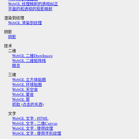
WebGL 纹理映射的透视纠正
平面的和透视的投影映射
渲染到纹理
WebGL 渲染到纹理
阴影
阴影
技术
二维
WebGL 二维DrawImage
WebGL 二维矩阵栈
精灵
三维
WebGL 立方体贴图
WebGL 环境贴图
WebGL 天空盒
WebGL 蒙皮
WebGL 雾
抓取 (点击的东西)
文字
WebGL 文字 - HTML
WebGL 文字 - 二维Canvas
WebGL 文字 - 使用纹理
WebGL 文字 - 使用字形纹理