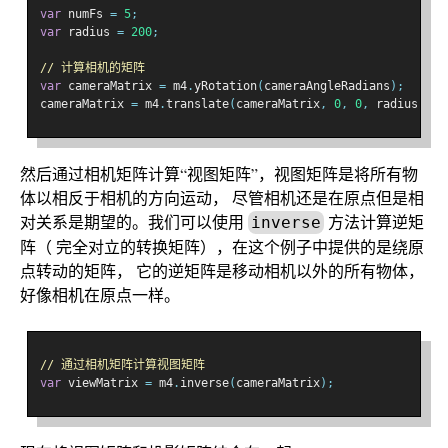
var
 numFs 
=
5
;
var
 radius 
=
200
;
// 计算相机的矩阵
var
 cameraMatrix 
=
 m4
.
yRotation
(
cameraAngleRadians
);
cameraMatrix 
=
 m4
.
translate
(
cameraMatrix
,
0
,
0
,
 radius 
*
1
然后通过相机矩阵计算“视图矩阵”，视图矩阵是将所有物
体以相反于相机的方向运动， 尽管相机还是在原点但是相
对关系是期望的。我们可以使用
方法计算逆矩
inverse
阵（ 完全对立的转换矩阵），在这个例子中提供的是绕原
点转动的矩阵， 它的逆矩阵是移动相机以外的所有物体，
好像相机在原点一样。
// 通过相机矩阵计算视图矩阵
var
 viewMatrix 
=
 m4
.
inverse
(
cameraMatrix
);