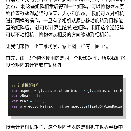
姿态， 将这些矩阵相乘后得到一个矩阵，可以将物体从原
始位置移动到期望的位置，大小和姿态。 我们可以对相机
进行同样的操作，一旦有了相机从原点移动旋转到目标位
置的矩阵后， 就可以计算出它的逆矩阵，利用这个逆矩阵
可以不动相机，将物体从相反的方向移动到相机前。
让我们来做一个三维场景，像上图一样有一圈 'F' 。
首先，由于5个物体使用的是同一个投影矩阵，所以我们将
投影矩阵的计算放在循环外
// 计算投影矩阵
var
 aspect 
=
 gl
.
canvas
.
clientWidth 
/
 gl
.
canvas
.
clientHeigh
var
 zNear 
=
1
;
var
 zFar 
=
2000
;
var
 projectionMatrix 
=
 m4
.
perspective
(
fieldOfViewRadians
,
 
接着计算相机矩阵，这个矩阵代表的是相机在世界坐标中