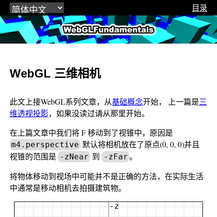
目录
WebGLFundamentals.org
WebGL 三维相机
此文上接WebGL系列文章，从
基础概念
开始， 上一篇是
三
维透视投影
，如果没读过请从那里开始。
在上篇文章中我们将 F 移动到了视锥中，原因是
默认将相机放在了原点(0, 0, 0)并且
m4.perspective
视锥的范围是
到
。
-zNear
-zFar
将物体移动到视场中可能并不是正确的方法，在实际生活
中通常是移动相机去拍摄建筑物。