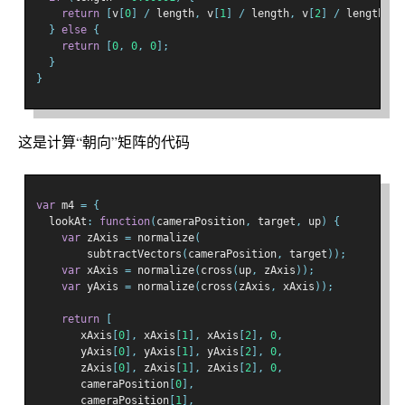
return
[
v
[
0
]
/
 length
,
 v
[
1
]
/
 length
,
 v
[
2
]
/
 length
];
}
else
{
return
[
0
,
0
,
0
];
}
}
这是计算“朝向”矩阵的代码
var
 m4 
=
{
  lookAt
:
function
(
cameraPosition
,
 target
,
 up
)
{
var
 zAxis 
=
 normalize
(
        subtractVectors
(
cameraPosition
,
 target
));
var
 xAxis 
=
 normalize
(
cross
(
up
,
 zAxis
));
var
 yAxis 
=
 normalize
(
cross
(
zAxis
,
 xAxis
));
return
[
       xAxis
[
0
],
 xAxis
[
1
],
 xAxis
[
2
],
0
,
       yAxis
[
0
],
 yAxis
[
1
],
 yAxis
[
2
],
0
,
       zAxis
[
0
],
 zAxis
[
1
],
 zAxis
[
2
],
0
,
       cameraPosition
[
0
],
       cameraPosition
[
1
],