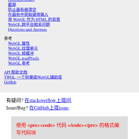
截屏
防止画布被清空
在画布中获取键盘输入
将 WebGL 作为 HTML 的背景
WebGL 跨平台相关问题
Questions and Answers
参考
WebGL 属性
WebGL 纹理单元
WebGL 帧缓冲
WebGL readPixels
WebGL 参考
API 帮助文档
TWGL, 一个轻量级WebGL辅助库
GitHub
有疑问?
在stackoverflow上提问
.
Issue/Bug?
在GitHub上提issue
.
<pre><code>
</code></pre>
使用
代码
的格式编
写代码块