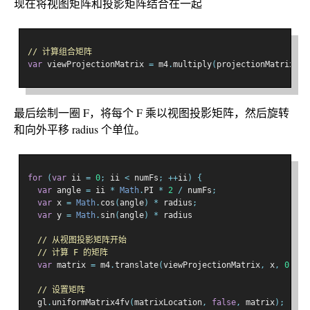
现在将视图矩阵和投影矩阵结合在一起
// 计算组合矩阵
var
 viewProjectionMatrix 
=
 m4
.
multiply
(
projectionMatrix
,
 v
最后绘制一圈 F，将每个 F 乘以视图投影矩阵，然后旋转
和向外平移 radius 个单位。
for
(
var
 ii 
=
0
;
 ii 
<
 numFs
;
++
ii
)
{
var
 angle 
=
 ii 
*
Math
.
PI 
*
2
/
 numFs
;
var
 x 
=
Math
.
cos
(
angle
)
*
 radius
;
var
 y 
=
Math
.
sin
(
angle
)
*
 radius
// 从视图投影矩阵开始
// 计算 F 的矩阵
var
 matrix 
=
 m4
.
translate
(
viewProjectionMatrix
,
 x
,
0
,
 y
)
// 设置矩阵
  gl
.
uniformMatrix4fv
(
matrixLocation
,
false
,
 matrix
);