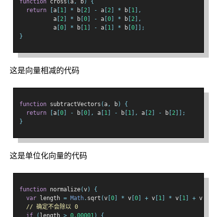
function
 cross
(
a
,
 b
)
{
return
[
a
[
1
]
*
 b
[
2
]
-
 a
[
2
]
*
 b
[
1
],
          a
[
2
]
*
 b
[
0
]
-
 a
[
0
]
*
 b
[
2
],
          a
[
0
]
*
 b
[
1
]
-
 a
[
1
]
*
 b
[
0
]];
}
这是向量相减的代码
function
 subtractVectors
(
a
,
 b
)
{
return
[
a
[
0
]
-
 b
[
0
],
 a
[
1
]
-
 b
[
1
],
 a
[
2
]
-
 b
[
2
]];
}
这是单位化向量的代码
function
 normalize
(
v
)
{
var
 length 
=
Math
.
sqrt
(
v
[
0
]
*
 v
[
0
]
+
 v
[
1
]
*
 v
[
1
]
+
 v
[
2
]
// 确定不会除以 0
if
(
length 
>
0.00001
)
{