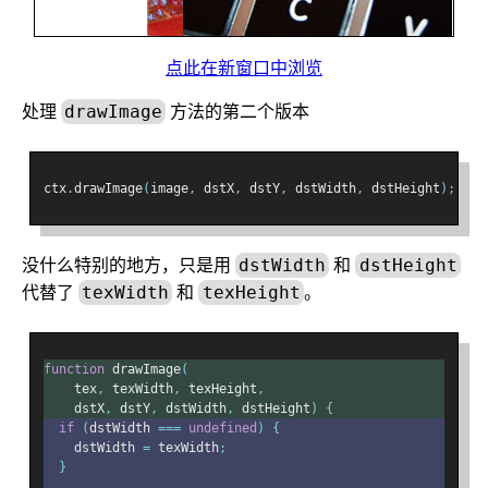
点此在新窗口中浏览
处理
方法的第二个版本
drawImage
ctx
.
drawImage
(
image
,
 dstX
,
 dstY
,
 dstWidth
,
 dstHeight
);
没什么特别的地方，只是用
和
dstWidth
dstHeight
代替了
和
。
texWidth
texHeight
function
 drawImage
(
    tex
,
 texWidth
,
 texHeight
,
    dstX
,
 dstY
,
 dstWidth
,
 dstHeight
)
{
if
(
dstWidth 
===
undefined
)
{
    dstWidth 
=
 texWidth
;
}