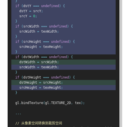
}
if
(
dstY 
===
undefined
)
{
    dstY 
=
 srcY
;
    srcY 
=
0
;
}
if
(
srcWidth 
===
undefined
)
{
    srcWidth 
=
 texWidth
;
}
if
(
srcHeight 
===
undefined
)
{
    srcHeight 
=
 texHeight
;
}
if
(
dstWidth 
===
undefined
)
{
    dstWidth 
=
 srcWidth
;
    srcWidth 
=
 texWidth
;
}
if
(
dstHeight 
===
undefined
)
{
    dstHeight 
=
 srcHeight
;
    srcHeight 
=
 texHeight
;
}
  gl
.
bindTexture
(
gl
.
TEXTURE_2D
,
 tex
);
...
// 从像素空间转换到裁剪空间