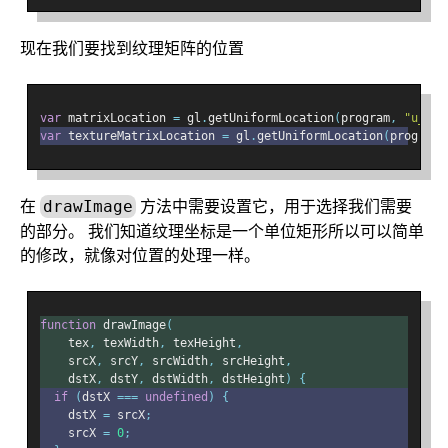
现在我们要找到纹理矩阵的位置
var
 matrixLocation 
=
 gl
.
getUniformLocation
(
program
,
"u_mat
var
 textureMatrixLocation 
=
 gl
.
getUniformLocation
(
program
,
在
方法中需要设置它，用于选择我们需要
drawImage
的部分。 我们知道纹理坐标是一个单位矩形所以可以简单
的修改，就像对位置的处理一样。
function
 drawImage
(
    tex
,
 texWidth
,
 texHeight
,
    srcX
,
 srcY
,
 srcWidth
,
 srcHeight
,
    dstX
,
 dstY
,
 dstWidth
,
 dstHeight
)
{
if
(
dstX 
===
undefined
)
{
    dstX 
=
 srcX
;
    srcX 
=
0
;