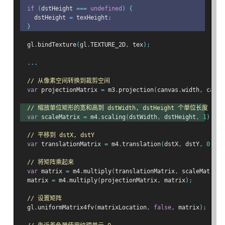
if
(
dstHeight 
===
undefined
)
{
    dstHeight 
=
 texHeight
;
}
  gl
.
bindTexture
(
gl
.
TEXTURE_2D
,
 tex
);
...
// 从像素空间转换到裁剪空间
var
 projectionMatrix 
=
 m3
.
projection
(
canvas
.
width
,
 canva
// 缩放单位矩形的宽和高到 dstWidth, dstHeight 个单位长度
var
 scaleMatrix 
=
 m4
.
scaling
(
dstWidth
,
 dstHeight
,
1
);
// 平移到 dstX, dstY
var
 translationMatrix 
=
 m4
.
translation
(
dstX
,
 dstY
,
0
);
// 将矩阵乘起来
var
 matrix 
=
 m4
.
multiply
(
translationMatrix
,
 scaleMatrix
)
  matrix 
=
 m4
.
multiply
(
projectionMatrix
,
 matrix
);
// 设置矩阵
  gl
.
uniformMatrix4fv
(
matrixLocation
,
false
,
 matrix
);