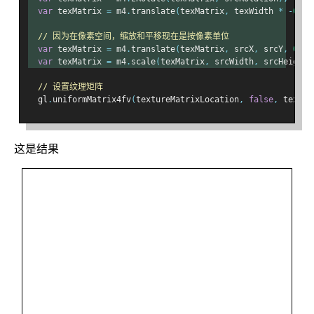
var
 texMatrix 
=
 m4
.
translate
(
texMatrix
,
 texWidth 
*
-
0.5
,
// 因为在像素空间，缩放和平移现在是按像素单位
var
 texMatrix 
=
 m4
.
translate
(
texMatrix
,
 srcX
,
 srcY
,
0
);
var
 texMatrix 
=
 m4
.
scale
(
texMatrix
,
 srcWidth
,
 srcHeight
,
// 设置纹理矩阵
  gl
.
uniformMatrix4fv
(
textureMatrixLocation
,
false
,
 texMat
这是结果