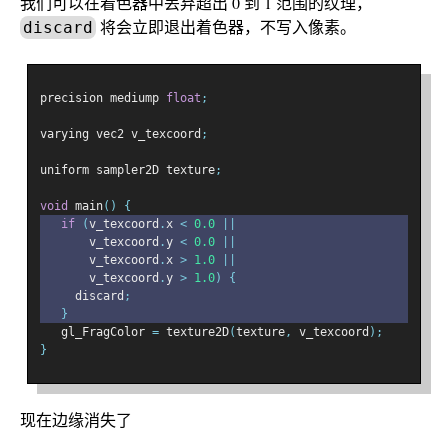
我们可以在着色器中丢弃超出 0 到 1 范围的纹理，
将会立即退出着色器，不写入像素。
discard
precision mediump 
float
;
varying vec2 v_texcoord
;
uniform sampler2D texture
;
void
 main
()
{
if
(
v_texcoord
.
x 
<
0.0
||
       v_texcoord
.
y 
<
0.0
||
       v_texcoord
.
x 
>
1.0
||
       v_texcoord
.
y 
>
1.0
)
{
     discard
;
}
   gl_FragColor 
=
 texture2D
(
texture
,
 v_texcoord
);
}
现在边缘消失了