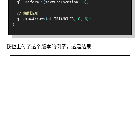
  gl
.
uniform1i
(
textureLocation
,
0
);
// 绘制矩形
  gl
.
drawArrays
(
gl
.
TRIANGLES
,
0
,
6
);
}
我也上传了这个版本的例子，这是结果