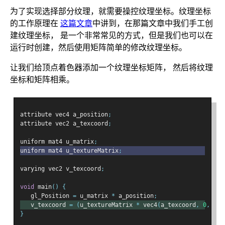
为了实现选择部分纹理，就需要操控纹理坐标。纹理坐标
的工作原理在
这篇文章
中讲到，在那篇文章中我们手工创
建纹理坐标， 是一个非常常见的方式，但是我们也可以在
运行时创建，然后使用矩阵简单的修改纹理坐标。
让我们给顶点着色器添加一个纹理坐标矩阵， 然后将纹理
坐标和矩阵相乘。
attribute vec4 a_position
;
attribute vec2 a_texcoord
;
uniform mat4 u_matrix
;
uniform mat4 u_textureMatrix
;
varying vec2 v_texcoord
;
void
 main
()
{
   gl_Position 
=
 u_matrix 
*
 a_position
;
   v_texcoord 
=
(
u_textureMatrix 
*
 vec4
(
a_texcoord
,
0
,
1
))
}