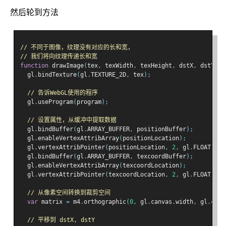
然后轮到方法
// 不同于图像，纹理没有对应的长和宽，
// 我们将向纹理传递长和宽
function
 drawImage
(
tex
,
 texWidth
,
 texHeight
,
 dstX
,
 dstY
)
{
  gl
.
bindTexture
(
gl
.
TEXTURE_2D
,
 tex
);
// 告诉WebGL使用的程序
  gl
.
useProgram
(
program
);
// 设置属性，从缓冲中提取数据
  gl
.
bindBuffer
(
gl
.
ARRAY_BUFFER
,
 positionBuffer
);
  gl
.
enableVertexAttribArray
(
positionLocation
);
  gl
.
vertexAttribPointer
(
positionLocation
,
2
,
 gl
.
FLOAT
,
fa
  gl
.
bindBuffer
(
gl
.
ARRAY_BUFFER
,
 texcoordBuffer
);
  gl
.
enableVertexAttribArray
(
texcoordLocation
);
  gl
.
vertexAttribPointer
(
texcoordLocation
,
2
,
 gl
.
FLOAT
,
fa
// 从像素空间转换到裁剪空间
var
 matrix 
=
 m4
.
orthographic
(
0
,
 gl
.
canvas
.
width
,
 gl
.
canv
// 平移到 dstX, dstY