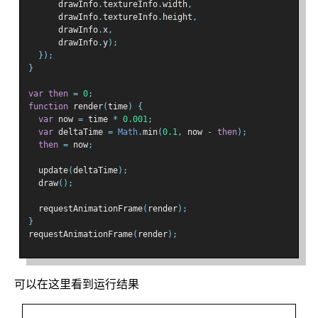
      drawInfo
.
textureInfo
.
width
,
      drawInfo
.
textureInfo
.
height
,
      drawInfo
.
x
,
      drawInfo
.
y
);
});
}
var
then
=
0
;
function
 render
(
time
)
{
var
 now 
=
 time 
*
0.001
;
var
 deltaTime 
=
Math
.
min
(
0.1
,
 now 
-
then
);
then
=
 now
;
  update
(
deltaTime
);
  draw
();
  requestAnimationFrame
(
render
);
}
requestAnimationFrame
(
render
);
可以在这里看到运行结果