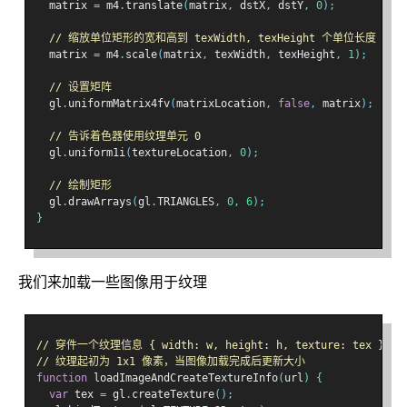
  matrix 
=
 m4
.
translate
(
matrix
,
 dstX
,
 dstY
,
0
);
// 缩放单位矩形的宽和高到 texWidth, texHeight 个单位长度
  matrix 
=
 m4
.
scale
(
matrix
,
 texWidth
,
 texHeight
,
1
);
// 设置矩阵
  gl
.
uniformMatrix4fv
(
matrixLocation
,
false
,
 matrix
);
// 告诉着色器使用纹理单元 0
  gl
.
uniform1i
(
textureLocation
,
0
);
// 绘制矩形
  gl
.
drawArrays
(
gl
.
TRIANGLES
,
0
,
6
);
}
我们来加载一些图像用于纹理
// 穿件一个纹理信息 { width: w, height: h, texture: tex }
// 纹理起初为 1x1 像素，当图像加载完成后更新大小
function
 loadImageAndCreateTextureInfo
(
url
)
{
var
 tex 
=
 gl
.
createTexture
();