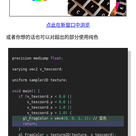
点此在新窗口中浏览
或者你想的话也可以对超出的部分使用纯色
precision mediump 
float
;
varying vec2 v_texcoord
;
uniform sampler2D texture
;
void
 main
()
{
if
(
v_texcoord
.
x 
<
0.0
||
       v_texcoord
.
y 
<
0.0
||
       v_texcoord
.
x 
>
1.0
||
       v_texcoord
.
y 
>
1.0
)
{
     gl_FragColor 
=
 vec4
(
0
,
0
,
1
,
1
);
// 蓝色
return
;
}
   gl_FragColor 
=
 texture2D
(
texture
,
 v_texcoord
);