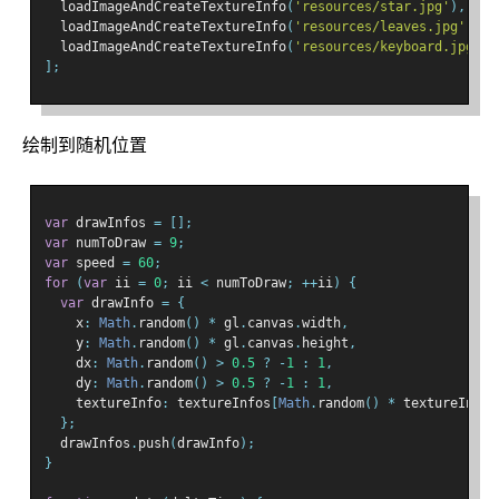
  loadImageAndCreateTextureInfo
(
'resources/star.jpg'
),
  loadImageAndCreateTextureInfo
(
'resources/leaves.jpg'
),
  loadImageAndCreateTextureInfo
(
'resources/keyboard.jpg'
),
];
绘制到随机位置
var
 drawInfos 
=
[];
var
 numToDraw 
=
9
;
var
 speed 
=
60
;
for
(
var
 ii 
=
0
;
 ii 
<
 numToDraw
;
++
ii
)
{
var
 drawInfo 
=
{
    x
:
Math
.
random
()
*
 gl
.
canvas
.
width
,
    y
:
Math
.
random
()
*
 gl
.
canvas
.
height
,
    dx
:
Math
.
random
()
>
0.5
?
-
1
:
1
,
    dy
:
Math
.
random
()
>
0.5
?
-
1
:
1
,
    textureInfo
:
 textureInfos
[
Math
.
random
()
*
 textureInfos
};
  drawInfos
.
push
(
drawInfo
);
}