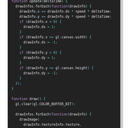
function
 update
(
deltaTime
)
{
  drawInfos
.
forEach
(
function
(
drawInfo
)
{
    drawInfo
.
x 
+=
 drawInfo
.
dx 
*
 speed 
*
 deltaTime
;
    drawInfo
.
y 
+=
 drawInfo
.
dy 
*
 speed 
*
 deltaTime
;
if
(
drawInfo
.
x 
<
0
)
{
      drawInfo
.
dx 
=
1
;
}
if
(
drawInfo
.
x 
>=
 gl
.
canvas
.
width
)
{
      drawInfo
.
dx 
=
-
1
;
}
if
(
drawInfo
.
y 
<
0
)
{
      drawInfo
.
dy 
=
1
;
}
if
(
drawInfo
.
y 
>=
 gl
.
canvas
.
height
)
{
      drawInfo
.
dy 
=
-
1
;
}
});
}
function
 draw
()
{
  gl
.
clear
(
gl
.
COLOR_BUFFER_BIT
);
  drawInfos
.
forEach
(
function
(
drawInfo
)
{
    drawImage
(
      drawInfo
.
textureInfo
.
texture
,