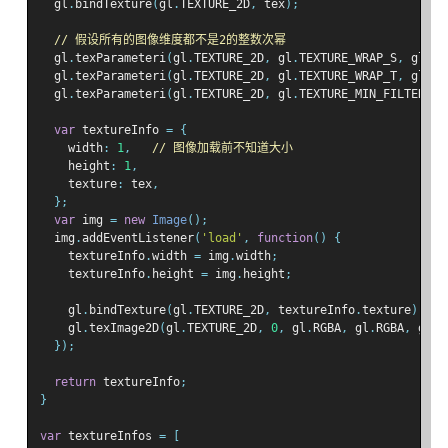
  gl
.
bindTexture
(
gl
.
TEXTURE_2D
,
 tex
);
// 假设所有的图像维度都不是2的整数次幂
  gl
.
texParameteri
(
gl
.
TEXTURE_2D
,
 gl
.
TEXTURE_WRAP_S
,
 gl
.
CL
  gl
.
texParameteri
(
gl
.
TEXTURE_2D
,
 gl
.
TEXTURE_WRAP_T
,
 gl
.
CL
  gl
.
texParameteri
(
gl
.
TEXTURE_2D
,
 gl
.
TEXTURE_MIN_FILTER
,
 g
var
 textureInfo 
=
{
    width
:
1
,
// 图像加载前不知道大小
    height
:
1
,
    texture
:
 tex
,
};
var
 img 
=
new
Image
();
  img
.
addEventListener
(
'load'
,
function
()
{
    textureInfo
.
width 
=
 img
.
width
;
    textureInfo
.
height 
=
 img
.
height
;
    gl
.
bindTexture
(
gl
.
TEXTURE_2D
,
 textureInfo
.
texture
);
    gl
.
texImage2D
(
gl
.
TEXTURE_2D
,
0
,
 gl
.
RGBA
,
 gl
.
RGBA
,
 gl
.
U
});
return
 textureInfo
;
}
var
 textureInfos 
=
[