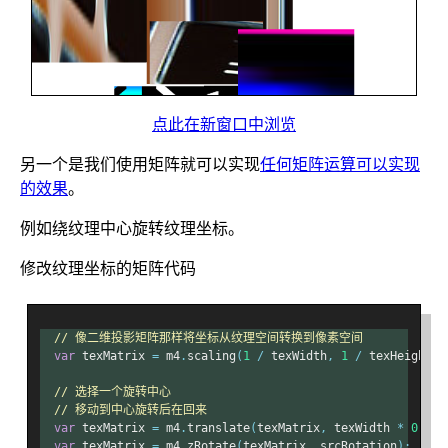
点此在新窗口中浏览
另一个是我们使用矩阵就可以实现
任何矩阵运算可以实现
的效果
。
例如绕纹理中心旋转纹理坐标。
修改纹理坐标的矩阵代码
// 像二维投影矩阵那样将坐标从纹理空间转换到像素空间
var
 texMatrix 
=
 m4
.
scaling
(
1
/
 texWidth
,
1
/
 texHeight
,
// 选择一个旋转中心
// 移动到中心旋转后在回来
var
 texMatrix 
=
 m4
.
translate
(
texMatrix
,
 texWidth 
*
0.5
,
 
var
 texMatrix 
=
 m4
.
zRotate
(
texMatrix
,
 srcRotation
);