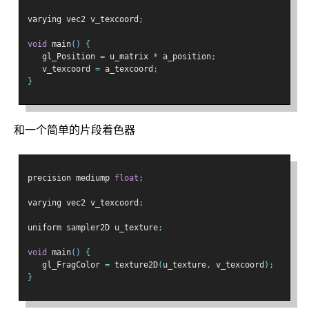
varying vec2 v_texcoord
;
void
 main
()
{
   gl_Position 
=
 u_matrix 
*
 a_position
;
   v_texcoord 
=
 a_texcoord
;
}
和一个简单的片段着色器
precision mediump 
float
;
varying vec2 v_texcoord
;
uniform sampler2D u_texture
;
void
 main
()
{
   gl_FragColor 
=
 texture2D
(
u_texture
,
 v_texcoord
);
}