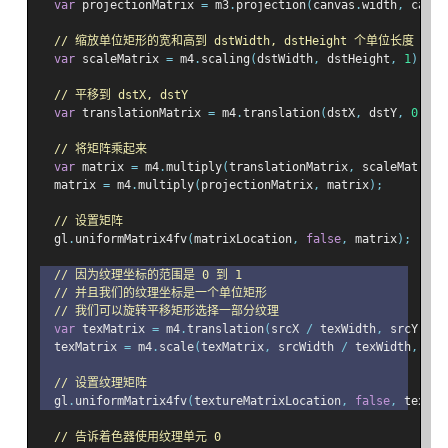
var
 projectionMatrix 
=
 m3
.
projection
(
canvas
.
width
,
 canva
// 缩放单位矩形的宽和高到 dstWidth, dstHeight 个单位长度
var
 scaleMatrix 
=
 m4
.
scaling
(
dstWidth
,
 dstHeight
,
1
);
// 平移到 dstX, dstY
var
 translationMatrix 
=
 m4
.
translation
(
dstX
,
 dstY
,
0
);
// 将矩阵乘起来
var
 matrix 
=
 m4
.
multiply
(
translationMatrix
,
 scaleMatrix
)
  matrix 
=
 m4
.
multiply
(
projectionMatrix
,
 matrix
);
// 设置矩阵
  gl
.
uniformMatrix4fv
(
matrixLocation
,
false
,
 matrix
);
// 因为纹理坐标的范围是 0 到 1
// 并且我们的纹理坐标是一个单位矩形
// 我们可以旋转平移矩形选择一部分纹理
var
 texMatrix 
=
 m4
.
translation
(
srcX 
/
 texWidth
,
 srcY 
/
 t
  texMatrix 
=
 m4
.
scale
(
texMatrix
,
 srcWidth 
/
 texWidth
,
 src
// 设置纹理矩阵
  gl
.
uniformMatrix4fv
(
textureMatrixLocation
,
false
,
 texMat
// 告诉着色器使用纹理单元 0