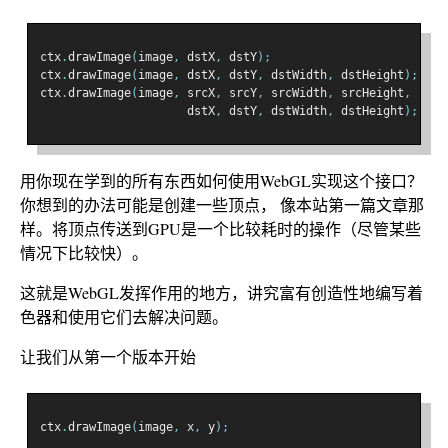
ctx
.
drawImage
(
image
,
 dstX
,
 dstY
);
ctx
.
drawImage
(
image
,
 dstX
,
 dstY
,
 dstWidth
,
 dstHeight
);
ctx
.
drawImage
(
image
,
 srcX
,
 srcY
,
 srcWidth
,
 srcHeight
,
                     dstX
,
 dstY
,
 dstWidth
,
 dstHeight
);
用你现在学到的所有东西如何使用WebGL实现这个接口？
你想到的办法可能是创建一些顶点， 像本站第一篇文章那
样。将顶点传送到GPU是一个比较耗时的操作（尽管某些
情况下比较快）。
这就是WebGL发挥作用的地方，讲究富有创造性地编写着
色器和使用它们去解决问题。
让我们从第一个版本开始
ctx
.
drawImage
(
image
,
 x
,
 y
);