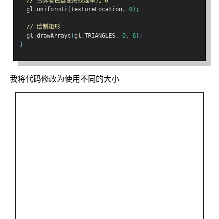
// 告诉着色器使用纹理单元 0
  gl
.
uniform1i
(
textureLocation
,
0
);
// 绘制矩形
  gl
.
drawArrays
(
gl
.
TRIANGLES
,
0
,
6
);
}
我将代码修改为使用不同的大小