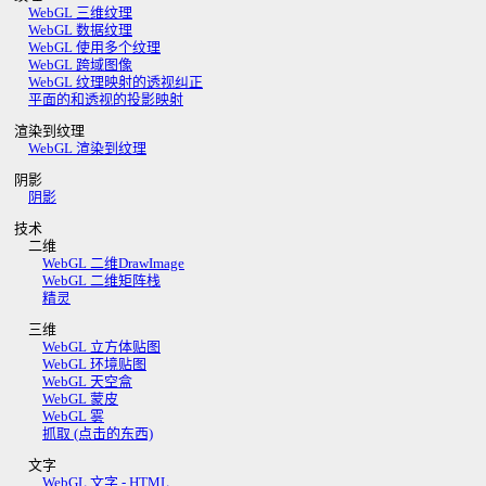
WebGL 三维纹理
WebGL 数据纹理
WebGL 使用多个纹理
WebGL 跨域图像
WebGL 纹理映射的透视纠正
平面的和透视的投影映射
渲染到纹理
WebGL 渲染到纹理
阴影
阴影
技术
二维
WebGL 二维DrawImage
WebGL 二维矩阵栈
精灵
三维
WebGL 立方体贴图
WebGL 环境贴图
WebGL 天空盒
WebGL 蒙皮
WebGL 雾
抓取 (点击的东西)
文字
WebGL 文字 - HTML