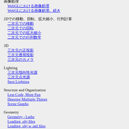
画像処理
WebGLにおける画像処理
WebGLにおける画像処理。続き
2Dでの移動、回転、拡大縮小、行列計算
二次元での移動
二次元での回転
二次元での拡大縮小
二次元での行列数学
3D
三次元の正投影
三次元透視投影
三次元のカメラ
Lighting
三次元指向性光源
三次元点光源
Spot Lighting
Structure and Organization
Less Code, More Fun
Drawing Multiple Things
Scene Graphs
Geometry
Geometry - Lathe
Loading .obj files
Loading .obj w .mtl files