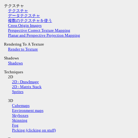
テクスチャ
テクスチャ
データテクスチャ
複数のテクスチャを使う
Cross Origin Images
Perspective Correct Texture Mapping
Planar and Perspective Projection Mapping
Rendering To A Texture
Render to Texture
Shadows
Shadows
Techniques
2D
2D - DrawImage
2D - Matrix Stack
Sprites
3D
Cubemaps
Environment maps
Skyboxes
Skinning
Fog
Picking (clicking on stuff)