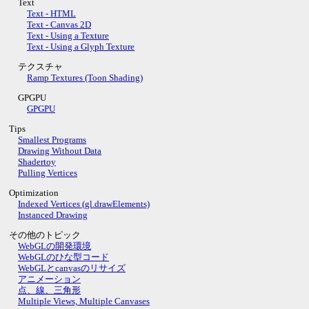
Text
Text - HTML
Text - Canvas 2D
Text - Using a Texture
Text - Using a Glyph Texture
テクスチャ
Ramp Textures (Toon Shading)
GPGPU
GPGPU
Tips
Smallest Programs
Drawing Without Data
Shadertoy
Pulling Vertices
Optimization
Indexed Vertices (gl.drawElements)
Instanced Drawing
その他のトピック
WebGLの開発環境
WebGLのひな型コード
WebGLとcanvasのリサイズ
アニメーション
点、線、三角形
Multiple Views, Multiple Canvases